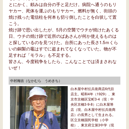
とにかく、頼みは自分の手と足だけ。病院へ通うのもリ
ヤカー、死体を運ぶのもリヤカー。燃料が無く、街頭の
焼け残った電信柱を何本も切り倒したことを白状して置
こう。
焼け跡で思い出したが、5月の空襲でウチが焼けたあくる
日、ウチの焼け跡で近所のばあさんが何か使えるものは
と探しているのを見つけた。台所にあった長さ1.5ｍくら
いの銅製の竈はすでに盗まれてなくなっていた。物が不
足すれば「モラル」も不足する。
皆さん、今度戦争をしたら、こんなことでは済まされな
いぜ！
中村梅吉（なかむら うめきち）
白木屋中村伝兵衛商店6代目
店主。昭和4年（1929）、東
京市京橋区宝町3-4（現：中
央区京橋3-9-8）に白木屋箒
店（現、白木屋中村伝兵衛商
店）の長男として生まれる。
区立京橋国民学校（小学
校）、東京府立第3中学（現