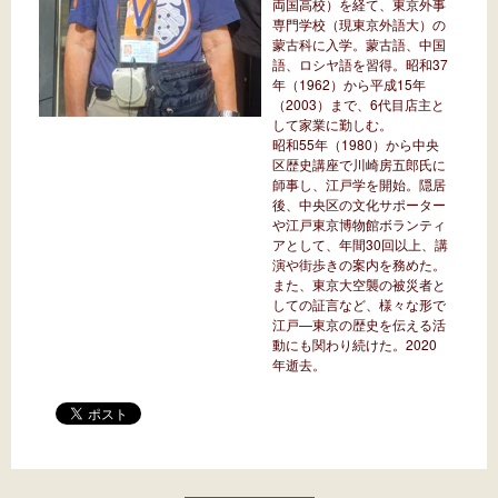
両国高校）を経て、東京外事
専門学校（現東京外語大）の
蒙古科に入学。蒙古語、中国
語、ロシヤ語を習得。昭和37
年（1962）から平成15年
（2003）まで、6代目店主と
して家業に勤しむ。
昭和55年（1980）から中央
区歴史講座で川崎房五郎氏に
師事し、江戸学を開始。隠居
後、中央区の文化サポーター
や江戸東京博物館ボランティ
アとして、年間30回以上、講
演や街歩きの案内を務めた。
また、東京大空襲の被災者と
しての証言など、様々な形で
江戸—東京の歴史を伝える活
動にも関わり続けた。2020
年逝去。