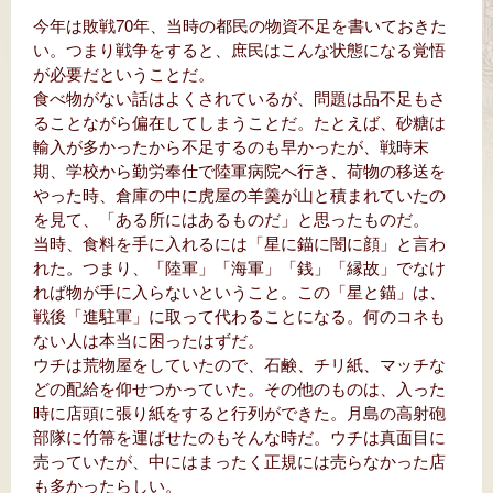
今年は敗戦70年、当時の都民の物資不足を書いておきた
い。つまり戦争をすると、庶民はこんな状態になる覚悟
が必要だということだ。
食べ物がない話はよくされているが、問題は品不足もさ
ることながら偏在してしまうことだ。たとえば、砂糖は
輸入が多かったから不足するのも早かったが、戦時末
期、学校から勤労奉仕で陸軍病院へ行き、荷物の移送を
やった時、倉庫の中に虎屋の羊羹が山と積まれていたの
を見て、「ある所にはあるものだ」と思ったものだ。
当時、食料を手に入れるには「星に錨に闇に顔」と言わ
れた。つまり、「陸軍」「海軍」「銭」「縁故」でなけ
れば物が手に入らないということ。この「星と錨」は、
戦後「進駐軍」に取って代わることになる。何のコネも
ない人は本当に困ったはずだ。
ウチは荒物屋をしていたので、石鹸、チリ紙、マッチな
どの配給を仰せつかっていた。その他のものは、入った
時に店頭に張り紙をすると行列ができた。月島の高射砲
部隊に竹箒を運ばせたのもそんな時だ。ウチは真面目に
売っていたが、中にはまったく正規には売らなかった店
も多かったらしい。