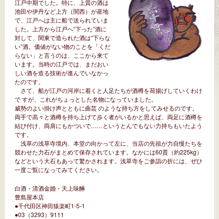
江戸中期でした。特に、上質の酒は
池田や伊丹など上方（関西）が産地
で、江戸へは主に船で送られていま
した。上方から江戸へ“下った”酒に
対して、関東で造られた酒は“下らな
い”酒。価値がない物のことを「くだ
らない」と言うのは、ここから来て
います。当時の江戸では、まだおい
しい酒を造る技術が進んでいなかっ
たのです。
さて、船が江戸の河岸に着くと人足たちが酒樽を荷揚げしていくわけ
で すが、これがちょっとした名物になっていました。
威勢のよい掛け声とともに曲芸 のような持ち方をしてみせるのです。
両手で高々と酒樽を持ち上げて歩く者がいるかと思えば、両足に酒樽を
結び付け、両肩にもかついで……というとんでもない力持ちもいたよう
です。
浅草の浅草寺境内、本堂の向かって左に、当店の先祖が力自慢たちを
競わせた力石がまとめて保存されています。なかには60貫（約225kg）
などという大石もあって驚かされます。浅草寺をご参詣の折には、ぜひ
一度ご覧になってみてください。
白酒・清酒金婚・天上味醂
豊島屋本店
●千代田区神田猿楽町1-5-1
●03（3293）9111