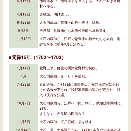
4月15日
赤穂藩家中、赤穂城下を退去する。大石一家は尾崎
村へ移る。
4月19日
赤穂城、明け渡し。
6月28日
大石内蔵助、京都・山科へ移り、隠栖。
9月2日
吉良邸、呉服橋から本所松坂町へ屋敷替え。
11月10日
大石内蔵助ら、江戸で急進派の義士たちと会合。仇
討ちを仮に明年3月と決める。
■元禄15年（1702〜1703）
1月14日
萱野三平、郷里の摂津萱野村で切腹。
4月
大石内蔵助、妻・りくを離別。
7月28日
丸山会議。7月18日に浅野長広、安芸浅野家にお預
けの処分が下されて浅野家再興の望みが絶たれ、討
入り決行を決議。
10月7日
大石内蔵助ら、江戸へ下向。26日、武蔵国平間村に
到着。
まもなく、吉良邸の図面入手
11月5日
大石内蔵助、江戸石町に居を移す
12月14日
大石三平・大高源五から、14日に吉良邸で茶会が催