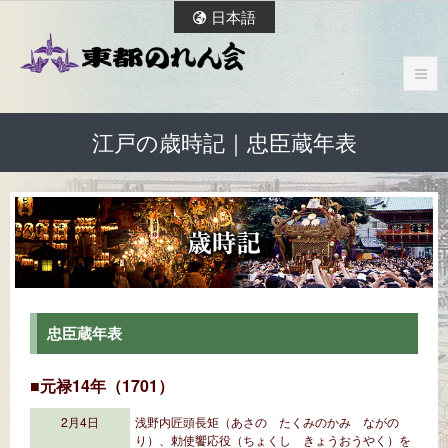
日本語
江戸の歳時記｜忠臣蔵年表
忠臣蔵年表
■元禄14年（1701）
2月4日
浅野内匠頭長矩（あさの たくみのかみ ながの
り）、勅使饗応役（ちょくし きょうおうやく）を