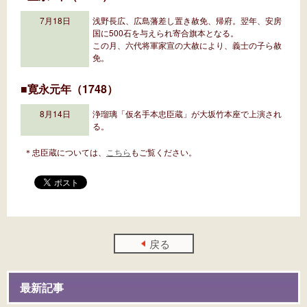
7月18日
浅野長広、広島藩差し置き赦免、帰府。翌年、安房
国に500石を与えられ寄合旗本となる。
この月、六代将軍家宣の大赦により、義士の子ら赦
免。
■寛永元年（1748）
8月14日
浄瑠璃「仮名手本忠臣蔵」が大坂竹本座で上演され
る。
＊忠臣蔵については、
こちら
もご覧ください。
戻る
最新記事