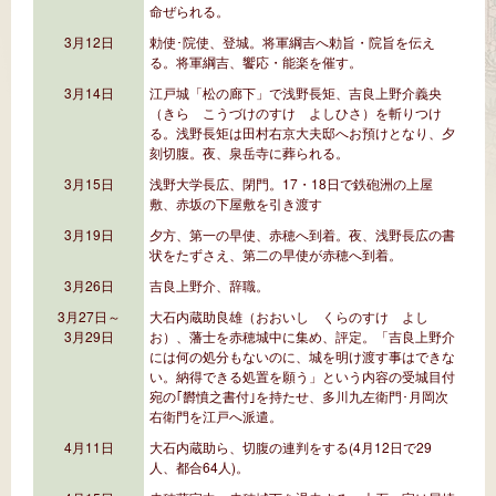
命ぜられる。
3月12日
勅使･院使、登城。将軍綱吉へ勅旨・院旨を伝え
る。将軍綱吉、饗応・能楽を催す。
3月14日
江戸城「松の廊下」で浅野長矩、吉良上野介義央
（きら こうづけのすけ よしひさ）を斬りつけ
る。浅野長矩は田村右京大夫邸へお預けとなり、夕
刻切腹。夜、泉岳寺に葬られる。
3月15日
浅野大学長広、閉門。17・18日で鉄砲洲の上屋
敷、赤坂の下屋敷を引き渡す
3月19日
夕方、第一の早使、赤穂へ到着。夜、浅野長広の書
状をたずさえ、第二の早使が赤穂へ到着。
3月26日
吉良上野介、辞職。
3月27日～
大石内蔵助良雄（おおいし くらのすけ よし
3月29日
お）、藩士を赤穂城中に集め、評定。「吉良上野介
には何の処分もないのに、城を明け渡す事はできな
い。納得できる処置を願う」という内容の受城目付
宛の｢欝憤之書付｣を持たせ、多川九左衛門･月岡次
右衛門を江戸へ派遣。
4月11日
大石内蔵助ら、切腹の連判をする(4月12日で29
人、都合64人)。