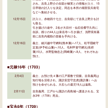
され、吉良上野介の在邸が確実との情報が入り、15
日早朝の討入りを決定。同志を本所の堀部安兵衛宅
などへ集結させる。
12月15日
討入り。赤穂四十七士、吉良邸にて吉良上野介を討
ち取る。
引き揚げの途中、2名が大目付・仙石伯耆守久尚に
自訴。残りの44人は泉岳寺へ引き揚げ、浅野長矩墓
前に吉良内蔵助の首級を手向ける。
12月16日
義士、細川越中守網利(熊本藩)へ17人、松平隠岐守
定直(伊予松山藩)へ10人、毛利甲斐守網元(長府
藩)10人、水野監物忠之(岡崎藩)へ9人、それぞれお
預け。
■元禄16年（1703）
2月4日
義士、お預け先４藩の江戸屋敷で切腹。吉良義周は
知行地を没収され、諏訪安芸守忠虎(諏訪藩）へお
預けを命ぜられる。大石らの遺児19人は遠島。
2月11日
吉良義周、江戸から諏訪の高島城へ護送される。宝
永3年（1706）死去。
■宝永6年（1709）