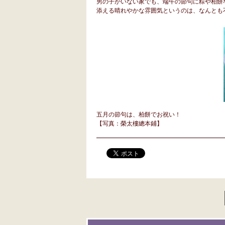
男の子がいない家でも、端午の節句に粽や柏餅
添える晴れやかな雰囲気というのは、なんとも
五月の節句は、柏餅でお祝い！
【写真：榮太樓總本鋪】