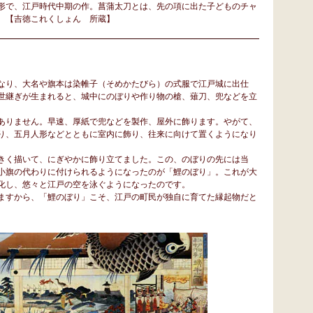
形で、江戸時代中期の作。菖蒲太刀とは、先の項に出た子どものチャ
。【吉徳これくしょん 所蔵】
なり、大名や旗本は染帷子（そめかたびら）の式服で江戸城に出仕
世継ぎが生まれると、城中にのぼりや作り物の槍、薙刀、兜などを立
ありません。早速、厚紙で兜などを製作、屋外に飾ります。やがて、
り、五月人形などとともに室内に飾り、往来に向けて置くようになり
きく描いて、にぎやかに飾り立てました。この、のぼりの先には当
小旗の代わりに付けられるようになったのが「鯉のぼり」。これが大
化し、悠々と江戸の空を泳ぐようになったのです。
ますから、「鯉のぼり」こそ、江戸の町民が独自に育てた縁起物だと