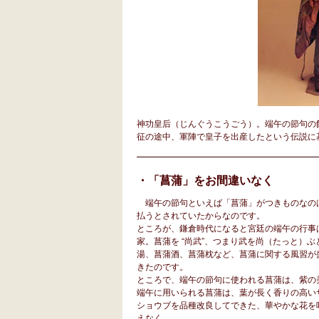
神功皇后（じんぐうこうごう）。端午の節句の
征の途中、軍陣で皇子を出産したという伝説に
・「菖蒲」をお間違いなく
端午の節句といえば「菖蒲」がつきものなの
払うとされていたからなのです。
ところが、鎌倉時代になると宮廷の端午の行事
家。菖蒲を “尚武”、つまり武を尚（たっと）
湯、菖蒲酒、菖蒲枕など、菖蒲に関する風習が
きたのです。
ところで、端午の節句に使われる菖蒲は、紫の
端午に用いられる菖蒲は、葉が長く香りの高い
ショウブを品種改良してできた、華やかな花を
えなく。