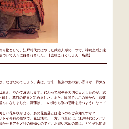
飾り物として、江戸時代にはやった武者人形の一つで、神功皇后が遠
基づいて人々に好まれました。【吉徳これくしょん 所蔵】
は、なぜなのでしょう。実は、古来、菖蒲の葉の強い香りが、邪気を
は衰え、やがて衰退します。代わって端午を大切な日としたのが、武
ぶと解し、幕府の祝日と定めました。また、民間でもこの頃から、菖蒲
盛んになりました。菖蒲は、この頃から別の意味を持つようになって
美しい花を咲かせる、あの花菖蒲とは違うのをご存知ですか？
サトイモ科の植物で、花は地味。一方、花菖蒲は、江戸時代にノバナ
咲かせるアヤメ科の植物なのです。お買い求めの際は、どうぞお間違