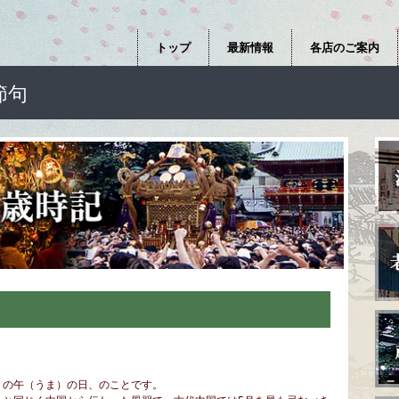
トップ
最新情報
各店のご案内
節句
）の午（うま）の日、のことです。