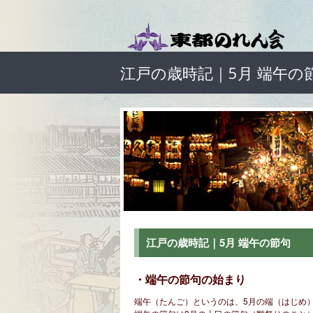
江戸の歳時記｜5月 端午の
江戸の歳時記｜5月 端午の節句
・端午の節句の始まり
端午（たんご）というのは、5月の端（はじめ