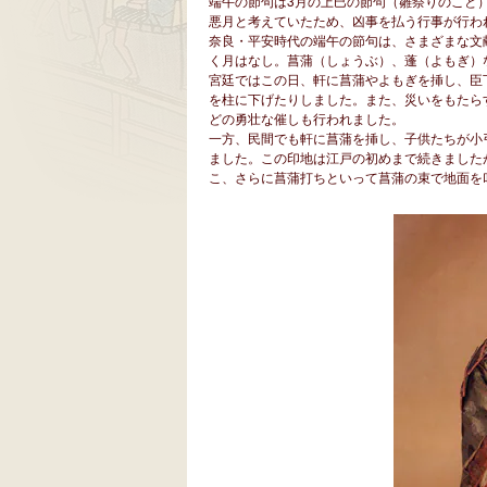
端午の節句は3月の上巳の節句（雛祭りのこと
悪月と考えていたため、凶事を払う行事が行わ
奈良・平安時代の端午の節句は、さまざまな文
く月はなし。菖蒲（しょうぶ）、蓬（よもぎ）
宮廷ではこの日、軒に菖蒲やよもぎを挿し、臣
を柱に下げたりしました。また、災いをもたら
どの勇壮な催しも行われました。
一方、民間でも軒に菖蒲を挿し、子供たちが小
ました。この印地は江戸の初めまで続きました
こ、さらに菖蒲打ちといって菖蒲の束で地面を