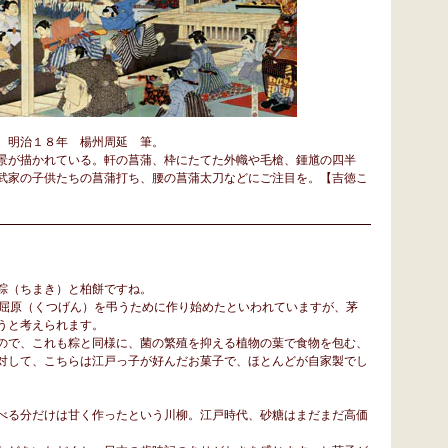
 明治１８年 楊州周延 筆。
景が描かれている。軒の菖蒲、枠にたてた外幟や毛槍、鍾馗の四半
武家の子供たちの菖蒲打ち、腰の菖蒲太刀などにご注目を。【吉徳こ
粽（ちまき）と柏餅ですね。
・屈原（くつげん）を弔うために作り始めたといわれていますが、茅
うと考えられます。
ので、これも粽と同様に、菌の繁殖を抑える植物の葉で食物を包む、
対して、こちらは江戸っ子が好んだお菓子で、ほとんどが自家製でし
べる分だけは甘く作ったという川柳。江戸時代、砂糖はまだまだ高価