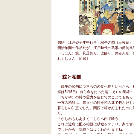
錦絵「江戸砂子年中行事」端午之図（三枚続）
明治年間の作品だが、江戸時代の武家の節句風
（しはん）旗、具足飾り、兜飾り、武者人形、
れくしょん 所蔵】
・粽と柏餅
端午の節句につきものの食べ物といったら、
粽は5月5日に自ら命をたった楚（そ）の英雄
（ちがや）の持つ霊力を信じてのことでもあろ
一方の柏餅は、餡入りの餅を柏の葉で包んだも
暮らしの知恵でした。関西で粽が好まれたのに
た。
「かしわもちあまくこしらへ内で喰う」
これは近所に配る柏餅は砂糖をケチり、家で食
でしたから、気持ちはよくわかりますね。