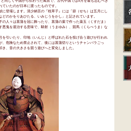
）と同じく中国から伝わった風習で、古代中国では5月を最も忌むべき
れていたのが日本に渡ったものです。
献に登場します。清少納言の『枕草子』には「節（せち）は五月にし
などのかをりあひたる、いみじうをかし」と記されています。
下の人々は菖蒲を冠に飾ったり、菖蒲の葉で作った薬玉（くすだま）
す悪鬼を退治する意味で、騎射（うまゆみ）、競馬（くらべうま）な
弓を引いたり、印地（いんじ）と呼ばれた石を投げ合う遊びが行われ
が、危険なため禁止されて、後には菖蒲切りというチャンバラごっ
叩き、音の大きさを競う遊びへと変化しました。