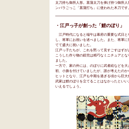
太刀持ち御所人形。菖蒲太刀を捧げ持つ御所人
ンバラごっこ「菖蒲打ち」に使われた木刀です
・江戸っ子が創った「鯉のぼり」
江戸時代になると端午は幕府の重要な式日と
し、将軍にお祝いを述べました。また、将軍に
てて盛大に祝いました。
江戸っ子たちが、これを黙って見すごすはずが
こうした作り物の鎧兜は精巧なミニチュアとな
ました。
一方で、家の外には、のぼりに武者絵などを大
初、小旗を付けていましたが、誰が考えたのか
ヒットとなり、江戸も中期を過ぎる頃から巨大
武家は鯉のぼりを立てることはなかったといい
いえるでしょう。