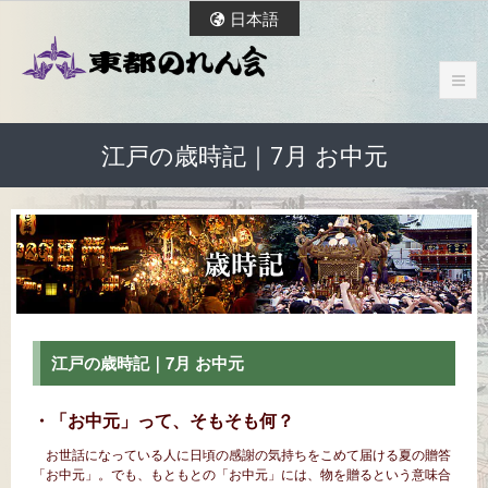
日本語
江戸の歳時記｜7月 お中元
江戸の歳時記｜7月 お中元
・「お中元」って、そもそも何？
お世話になっている人に日頃の感謝の気持ちをこめて届ける夏の贈答
「お中元」。でも、もともとの「お中元」には、物を贈るという意味合