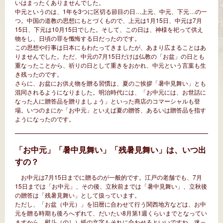
いはまったくありませんでした。
中元というのは、1年を3つに区切る節目の日…上元、中元、下元…の一
つ。中国の道教の思想にもとづくもので、上元は1月15日、中元は7月
15日、下元は10月15日でした。そして、この日は、神様を祀って供え
物をし、日頃の罪を懺悔する日だったのです。
この思想や行事は日本にもわたってきましたが、あまり広まることはあ
りませんでした。ただ、中元の7月15日だけは仏教の「お盆」の日とも
重なったことから、祈りの日として重きをおかれ、中元という言葉も生
き残ったのです。
さらに、お盆にお供え物を贈る習慣は、夏のご挨拶「暑中見舞い」とも
混同されるようになりました。明治時代には、「お中元には、お世話に
なった人に贈答品を贈りましょう」といった商店のコマーシャルも登
場。いつのまにか「お中元」といえば夏の贈答、あるいは贈答品を指す
ようになったのです。
「お中元」「暑中見舞い」「残暑見舞い」は、いつ出
すの？
お中元は7月15日までに贈るのが一般的です。江戸の老舗でも、7月
15日までは「お中元」、その後、立秋前までは「暑中見舞い」、立秋後
の贈答は「残暑見舞い」として扱っています。
ただし、「お盆（中元）」を旧暦に合わせて行う関西地方などは、お中
元を贈る時期も後ろへずれて、だいたい8月第1週くらいまでとなってい
ますから、熨斗（のし）紙の文字もそれに合わせるといいですね。迷っ