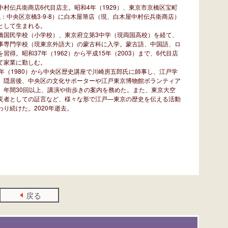
中村伝兵衛商店6代目店主。昭和4年（1929）、東京市京橋区宝町
（現：中央区京橋3-9-8）に白木屋箒店（現、白木屋中村伝兵衛商店）
として生まれる。
橋国民学校（小学校）、東京府立第3中学（現両国高校）を経て、
事専門学校（現東京外語大）の蒙古科に入学。蒙古語、中国語、ロ
を習得。昭和37年（1962）から平成15年（2003）まで、6代目店
て家業に勤しむ。
5年（1980）から中央区歴史講座で川崎房五郎氏に師事し、江戸学
。隠居後、中央区の文化サポーターや江戸東京博物館ボランティア
、年間30回以上、講演や街歩きの案内を務めた。また、東京大空
災者としての証言など、様々な形で江戸—東京の歴史を伝える活動
わり続けた。2020年逝去。
戻る