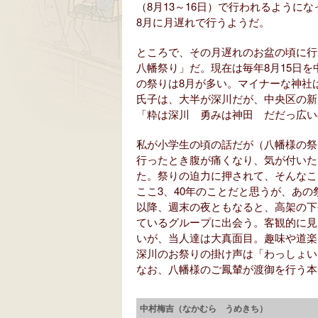
（8月13～16日）で行われるように
8月に月遅れで行うようだ。
ところで、その月遅れのお盆の頃に行
八幡祭り」だ。現在は毎年8月15日
の祭りは8月が多い。マイナーな神社
氏子は、大半が深川だが、中央区の新
「粋は深川 勇みは神田 だだっ広い
私が小学生の頃の話だが（八幡様の祭
行ったとき腹が痛くなり、気が付いた
た。祭りの迫力に押されて、そんなこ
ここ3、40年のことだと思うが、あ
以降、週末の夜ともなると、高架の下
ているグループに出会う。客観的に見
いが、当人達は大真面目。趣味や道楽
深川のお祭りの掛け声は「わっしょい
なお、八幡様のご鳳輦が渡御を行う本祭
中村梅吉（なかむら うめきち）