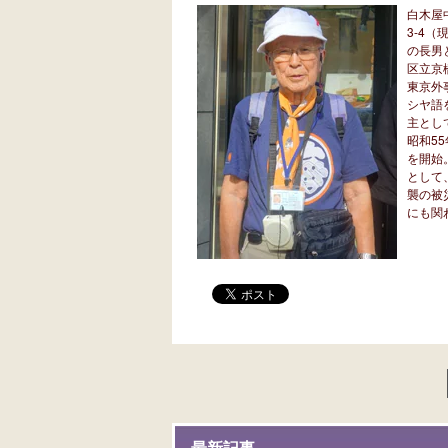
白木屋
3-4
の長男
区立京
東京外
シヤ語
主とし
昭和5
を開始
として
襲の被
にも関