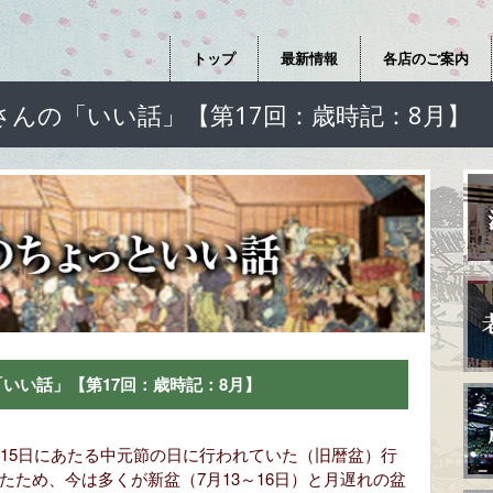
トップ
最新情報
各店のご案内
さんの「いい話」【第17回：歳時記：8月】
いい話」【第17回：歳時記：8月】
月15日にあたる中元節の日に行われていた（旧暦盆）行
ため、今は多くが新盆（7月13～16日）と月遅れの盆