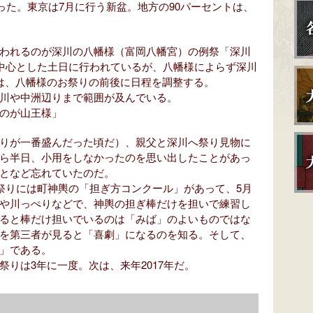
なった。東京は7月に行う新盆。地方の90パーセントは、
われるのが深川の八幡様（富岡八幡宮）の例祭「深川
を中心とした土日に行われているが、八幡様によらず深川
は、八幡様のお祭りの前後に日程を調整する。
川や中洲辺りまで範囲が及んでいる。
のが山王様」
りが一番盛んだった頃だ）、親父と深川へ祭り見物に
ら半日、小用をしなかったのを思い出したことがあっ
となど忘れていたのだ。
の祭りには町神輿の「担ぎ方コンクール」があって、5月
や川っぺりなどで、神輿の担ぎ棒だけを担いで練習し
ると棒だけ担いでいるのは「みば」のよいものではな
を第三者が見ると「喜劇」になるのを知る。そして、
」である。
りは3年に一度。次は、来年2017年だ。