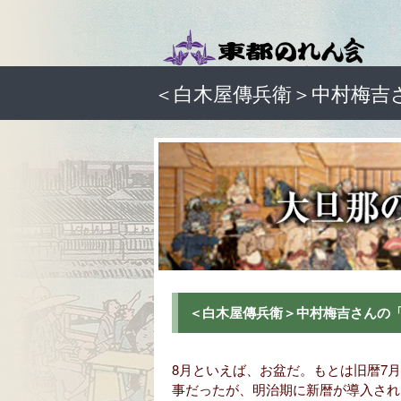
＜白木屋傳兵衛＞中村梅吉
＜白木屋傳兵衛＞中村梅吉さんの「
8月といえば、お盆だ。もとは旧暦7
事だったが、明治期に新暦が導入された