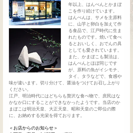
年以上、はんぺんとかまぼ
こを作り続けています。
はんぺんは、サメを主原料
に、山芋と卵白を加えて作
る食品で、江戸時代に生ま
れたものです。焼いて食べ
るとおいしく、おでんの具
としても愛されています。
また、かまぼこも製法は、
はんぺんとほぼ同じです
が、原料の魚がイシモチ、
タイ、タラなどで、食感や
味が違います。切り分けて、醤油をつけてお召し上がり
ください。
江戸、明治時代にはどちらも贅沢な食べ物で、庶民はな
かなか口にすることができなかったようです。当店のか
まぼこは明治天皇、大正天皇、昭和天皇のご即位の際
に、お納めする光栄を得ております。
＜お店からのお知らせ＞