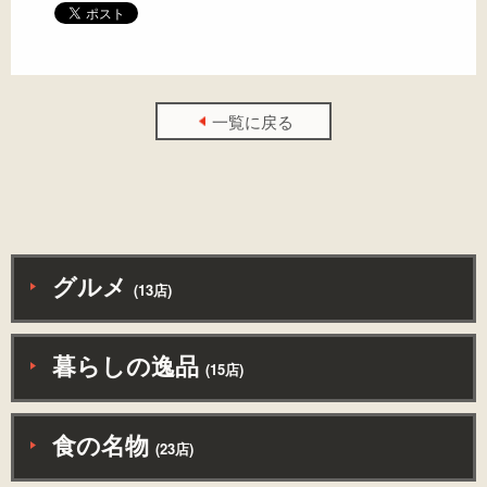
一覧に戻る
グルメ
(13店)
暮らしの逸品
(15店)
食の名物
(23店)