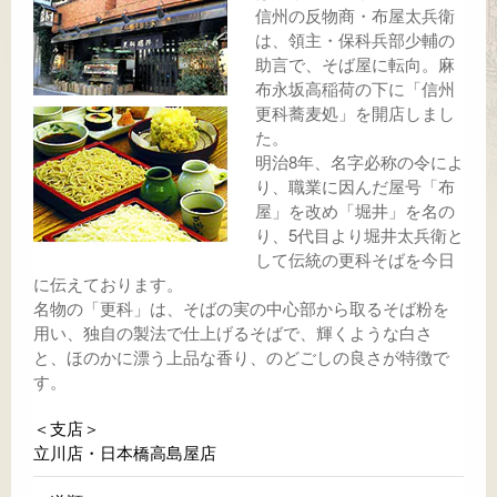
信州の反物商・布屋太兵衛
は、領主・保科兵部少輔の
助言で、そば屋に転向。麻
布永坂高稲荷の下に「信州
更科蕎麦処」を開店しまし
た。
明治8年、名字必称の令によ
り、職業に因んだ屋号「布
屋」を改め「堀井」を名の
り、5代目より堀井太兵衛と
して伝統の更科そばを今日
に伝えております。
名物の「更科」は、そばの実の中心部から取るそば粉を
用い、独自の製法で仕上げるそばで、輝くような白さ
と、ほのかに漂う上品な香り、のどごしの良さが特徴で
す。
＜支店＞
立川店・日本橋高島屋店