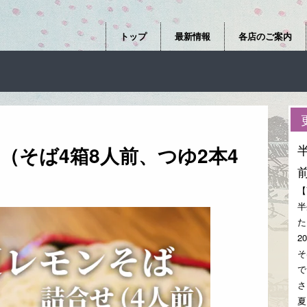
トップ
最新情報
各店のご案内
（そば4箱8人前、つゆ2本4
【
半
た
2
そ
で
さ
夏