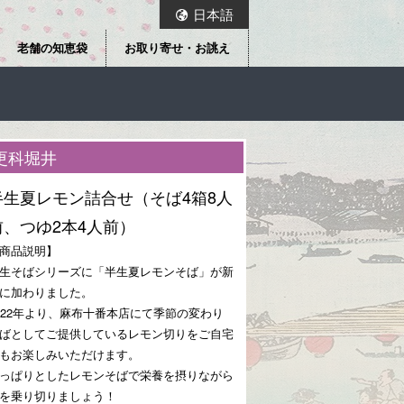
日本語
老舗の知恵袋
お取り寄せ・お誂え
更科堀井
半生夏レモン詰合せ（そば4箱8人
前、つゆ2本4人前）
商品説明】
生そばシリーズに「半生夏レモンそば」が新
に加わりました。
022年より、麻布十番本店にて季節の変わり
ばとしてご提供しているレモン切りをご自宅
もお楽しみいただけます。
っぱりとしたレモンそばで栄養を摂りながら
を乗り切りましょう！