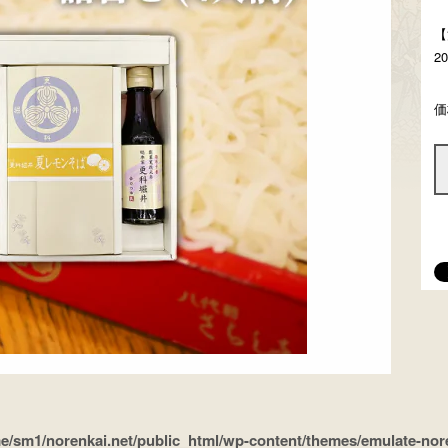
【
2
価
e/sm1/norenkai.net/public_html/wp-content/themes/emulate-noren