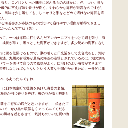
、香り、口どけといった味覚に関わるもののほかに、色、つや、形な
一般的に言えば味や香りが良く、やわらかな海苔が最高なのですが、
ら、風味は少し落ちても、しっかりと形をとどめて溶けない海苔を選
せん」
作る海苔巻きが市販のものに比べて崩れやすい理由が納得できまし
なかったんですね（笑）。
って、一つは海底に打ち込んだアンカーにブイをつけて網を張り、海
。成長が早く、黒々とした海苔ができますが、多少硬めの海苔になり
行に網を仕掛けるもので、潮の引くと日光浴をして光合成をし、潮が
漁法。九州の有明海が最高の海苔の漁場とされているのは、潮の満ち
パワーを借りて育つので風味がよく、口溶けのよい海苔ができます
調整しなければならないという大変な手間がかかるため、一般的に価
いにもあったんですね。
）に日本橋室町で暖簾をあげた海苔の老舗。
、海苔が同じ香りを尊び、梅の花が咲く時期と
名前をご存知の店だと思いますが、「焼きたて
すので、ぜひ黒の暖簾をくぐってみてくださ
舗の風格を感じさせて、気持ちのいいお買い物