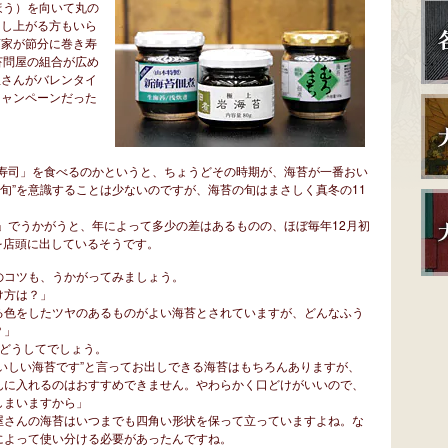
ほう）を向いて丸の
召し上がる方もいら
商家が節分に巻き寿
苔問屋の組合が広め
屋さんがバレンタイ
キャンペーンだった
寿司」を食べるのかというと、ちょうどその時期が、海苔が一番おい
旬”を意識することは少ないのですが、海苔の旬はまさしく真冬の11
」でうかがうと、年によって多少の差はあるものの、ほぼ毎年12月初
を店頭に出しているそうです。
のコツも、うかがってみましょう。
け方は？」
る色をしたツヤのあるものがよい海苔とされていますが、どんなふう
？」
 どうしてでしょう。
いしい海苔です”と言ってお出しできる海苔はもちろんありますが、
んに入れるのはおすすめできません。やわらかく口どけがいいので、
しまいますから」
屋さんの海苔はいつまでも四角い形状を保って立っていますよね。な
によって使い分ける必要があったんですね。