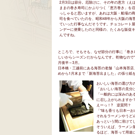
2月3日は節分。厄除けに、その年の恵方（え
ままの巻き寿司にかぶりつく「恵方巻き」を
っしゃると思いますが、あれは大阪・船場の
司を食べていたのを、昭和48年から大阪の海
ていった行事なんだそうです。チョコレート
ンデーに便乗したのと同様の、たくみな販促
んですね。
ところで、そもそも、なぜ節分の行事に「巻き
しいからシーズンだからなんです。乾物なので“
月後半～3月。
日本橋・三越前にある海苔の老舗「山本海苔店
めから1月末まで「新海苔出ました」の張り紙
おいしい海苔の選び方
「おいしい海苔の見分
「一般的には深みのあ
に召し上がられますか
えーっ！? 逆質問？
「“味も香りも日本一お
それをラーメンやうど
あっという間に溶けて
そういえば、ラーメン
るほど、海苔って用途