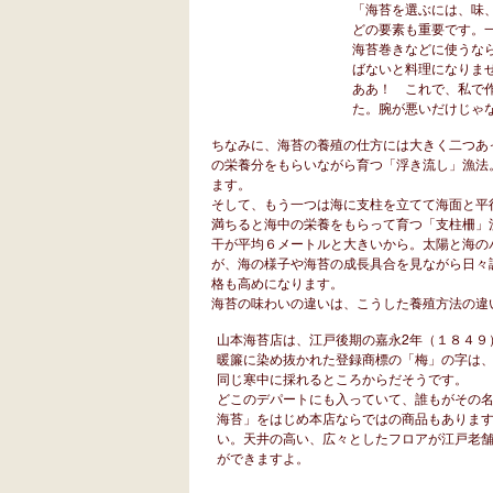
「海苔を選ぶには、味
どの要素も重要です。
海苔巻きなどに使うな
ばないと料理になりま
ああ！ これで、私で
た。腕が悪いだけじゃ
ちなみに、海苔の養殖の仕方には大きく二つあ
の栄養分をもらいながら育つ「浮き流し」漁法
ます。
そして、もう一つは海に支柱を立てて海面と平
満ちると海中の栄養をもらって育つ「支柱柵」
干が平均６メートルと大きいから。太陽と海の
が、海の様子や海苔の成長具合を見ながら日々
格も高めになります。
海苔の味わいの違いは、こうした養殖方法の違
山本海苔店は、江戸後期の嘉永2年（１８４９
暖簾に染め抜かれた登録商標の「梅」の字は
同じ寒中に採れるところからだそうです。
どこのデパートにも入っていて、誰もがその
海苔」をはじめ本店ならではの商品もありま
い。天井の高い、広々としたフロアが江戸老
ができますよ。