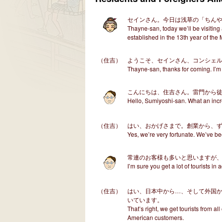
セインさん。今日は浅草の「ちんや
Thayne-san, today we’ll be visiting
established in the 13th year of the 
（住吉）
ようこそ、セインさん、コンシェ
Thayne-san, thanks for coming. I’m
こんにちは、住吉さん。雷門から徒
Hello, Sumiyoshi-san. What an inc
（住吉）
はい、おかげさまで。創業から、
Yes, we’re very fortunate. We’ve be
常連のお客様も多いと思いますが
I’m sure you get a lot of tourists in
（住吉）
はい、日本中から…、そして外国
いています。
That’s right, we get tourists from al
American customers.