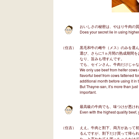
おいしさの秘密は、やはり牛肉の
Does your secret lie in using higher
（住吉）
黒毛和牛の雌牛（メス）のみを選ん
選び、さらに1ヵ月間の熟成期間を
なり、旨みも増すんです。
でも、セインさん。牛肉だけじゃ
We only use beef from heifer cows 
flavorful beef from cows fattened fo
additional month before using it in
But Thayne-san, it’s more than just 
important.
最高級の牛肉でも、味つけが悪け
Even with the highest quality beef,
（住吉）
ええ。牛肉と割下、両方があって
るんですが、割下だけ買って帰ら
た」と言われても困っちゃうわけ