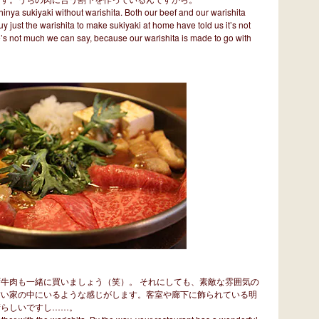
Chinya sukiyaki without warishita. Both our beef and our warishita
y just the warishita to make sukiyaki at home have told us it’s not
e’s not much we can say, because our warishita is made to go with
牛肉も一緒に買いましょう（笑）。 それにしても、素敵な雰囲気の
古い家の中にいるような感じがします。客室や廊下に飾られている明
晴らしいですし……。