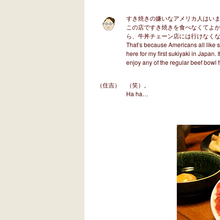
すき焼きの嫌いなアメリカ人はい
この店ですき焼きを食べなくてよか
ら、牛丼チェーン店には行けなく
That’s because Americans all like s
here for my first sukiyaki in Japan. 
enjoy any of the regular beef bowl 
（住吉）
（笑）。
Ha ha…