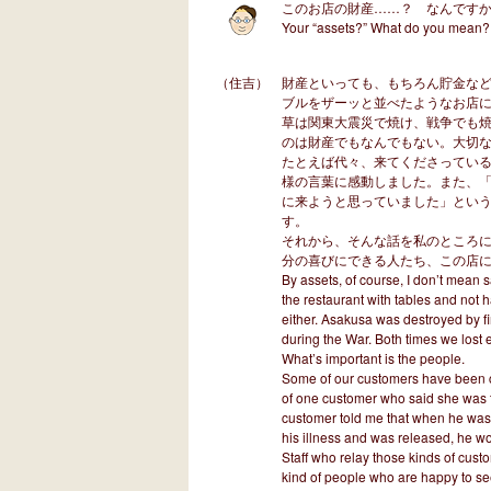
このお店の財産……？ なんです
Your “assets?” What do you mean?
（住吉）
財産といっても、もちろん貯金な
ブルをザーッと並べたようなお店
草は関東大震災で焼け、戦争でも
のは財産でもなんでもない。大切
たとえば代々、来てくださっている
様の言葉に感動しました。また、
に来ようと思っていました」とい
す。
それから、そんな話を私のところ
分の喜びにできる人たち、この店
By assets, of course, I don’t mean 
the restaurant with tables and not ha
either. Asakusa was destroyed by fi
during the War. Both times we lost e
What’s important is the people.
Some of our customers have been co
of one customer who said she was th
customer told me that when he was 
his illness and was released, he w
Staff who relay those kinds of cust
kind of people who are happy to se