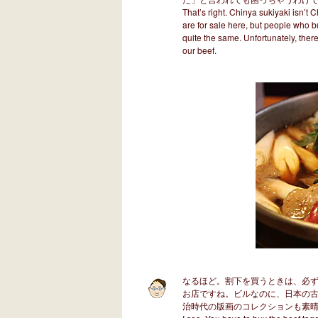
That’s right. Chinya sukiyaki isn’t 
are for sale here, but people who bu
quite the same. Unfortunately, ther
our beef.
なるほど。割下を買うときは、必ず
お店ですね。ビルなのに、日本の
治時代の版画のコレクションも素