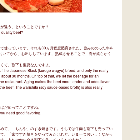
質が違う、ということですか？
 quality beef?
で使っています。それも30ヵ月程度肥育された、旨みののった牛を
おいてから、お出ししています。熟成させることで、肉が柔らかく
なくて、割下も重要なんですよ。
of the Japanese Black (kuroge wagyu) breed, and only the really
r about 30 months. On top of that, we let the beef age for an
 the restaurant. Aging makes the beef more tender and adds flavor.
the beef. The warishita (soy sauce-based broth) is also really
ればだめってことですね。
 you need good flavoring.
初めて、「ちんや」のすき焼きです。うちでは牛肉も割下も売ってい
れて、「家ですき焼きをやってみたけれど、いま一つおいしくなかっ
です。うちの肉に合う割下を作っているんですから。