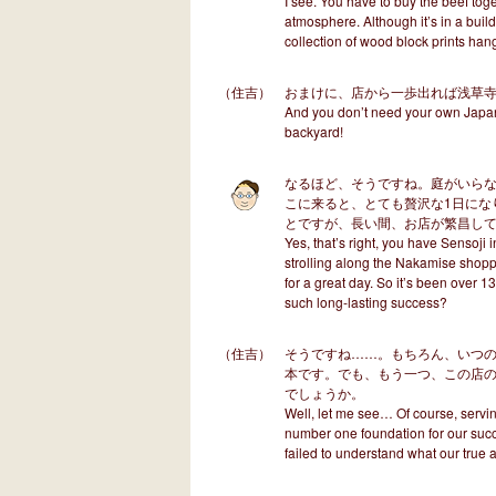
I see. You have to buy the beef tog
atmosphere. Although it’s in a build
collection of wood block prints han
（住吉）
おまけに、店から一歩出れば浅草
And you don’t need your own Japan
backyard!
なるほど、そうですね。庭がいら
こに来ると、とても贅沢な1日にな
とですが、長い間、お店が繁昌し
Yes, that’s right, you have Sensoji
strolling along the Nakamise shopp
for a great day. So it’s been over 
such long-lasting success?
（住吉）
そうですね……。もちろん、いつ
本です。でも、もう一つ、この店
でしょうか。
Well, let me see… Of course, servin
number one foundation for our succe
failed to understand what our true a