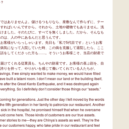
か？
どではありませんよ。儲けるつもりなら、座敷なんて作らずに、テー
にすればいいんですから。それから、土地や建物でもありません。浅
焼けました。そのたびに、すべてを無くしました。だから、そんなも
なのは、人の中にあるんだと思うんです。
お客様がいらっしゃいます。先日も「私で5代目です」というお客
「病気になって入院していた時、この病を克服して退院したら、ここ
う話をしてくださった方も……。そういうお客様こそ、当店の財産で
に届けてくれる従業員も、ちんやの財産です。お客様の喜ぶ顔を、自
に誇りを持って、やりがいを感じて働いてくれている人たちが。
savings. If we simply wanted to make money, we would have filled
ve built a tatami room. I don’t mean our land or the building itself,
re after the Great Kanto Earthquake, and it was destroyed again
verything. So I definitely don’t consider those things our “assets.”
ming for generations. Just the other day I felt moved by the words
e fifth generation in her family to patronize our restaurant. Another
sick in the hospital, he promised himself that when he overcame
ould come here. Those kinds of customers are our true assets.
omer stories to me―they are Chinya’s assets as well. They’re the
e our customers happy, who take pride in our restaurant and feel