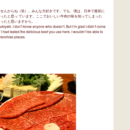
ませんからね（笑）。みんな大好きです。でも、僕は、日本で最初に
ったと思っ ています。ここでおいしい牛肉の味を知ってしまった
なったと思いますから。
ukiyaki. I don’t know anyone who doesn’t. But I’m glad I didn’t come
If I had tasted the delicious beef you use here, I wouldn’t be able to
franchise places.