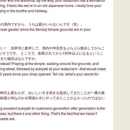
ether with the warishita. By the way, your restaurant has a wonderful
ing, it feels like we’re in an old Japanese home. I really love your
ging in the booths and hallway.
寺の境内ですから、うちは庭がいらないんです（笑）。
ese garden since the Sensoji temple grounds are in your
ない！ 浅草寺に参拝して、境内や仲見世をぶらぶら散歩してからこ
りそうです。 ところで、創業されてから130年以上になるというこ
てきた秘訣はなんですか。
 instead! Praying at the temple, walking around the grounds, and
ing street, followed by sukiyaki at your restaurant―that would make
130 years since your shop opened. Tell me, what’s your secret for
の時代も変わらず、おいしいすき焼きを提供してきたことが一番の基
の財産が何なのかを間違わずにやってきたことがよかったのではない
g excellent sukiyaki to customers generation after generation is the
ss, but there’s one other thing. That’s the fact that we haven’t
ssets are.