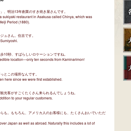
」、明治13年創業のすき焼き屋さんです。
 a sukiyaki restaurant in Asakusa called Chinya, which was
Meiji Period (1880).
ルジュさん。住吉です。
 Sumiyoshi.
歩10秒、すばらしいロケーションですね。
redible location―only ten seconds from Kaminarimon!
ずっとこの場所なんです。
en here since we were first established.
、観光客がすごくたくさん来られるんでしょうね。
 addition to your regular customers.
からも。もちろん、アメリカ人のお客様にも、たくさんおいでいただ
l over Japan as well as abroad. Naturally this includes a lot of