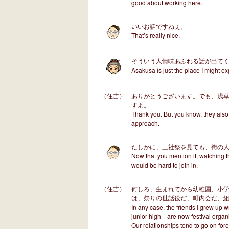
good about working here.
いいお話ですねぇ。
That’s really nice.
そういう人情味あふれる話が出て
Asakusa is just the place I might ex
（住吉）
ありがとうございます。でも、浅
すよ。
Thank you. But you know, they also 
approach.
たしかに、三社祭を見ても、街の
Now that you mention it, watching th
would be hard to join in.
（住吉）
何しろ、生まれてから幼稚園、小
は、祭りの世話役だ、町内会だ、
In any case, the friends I grew up 
junior high―are now festival orga
Our relationships tend to go on fore