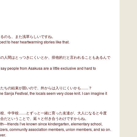
くるのも、また浅草らしいですね。
pect to hear heartwarming stories like that.
草の人間はとっつきにくいとか、排他的だと言われることもあるんで
say people from Asakusa are a little exclusive and hard to
人たちの結束が固いので、外からは入りにくいかも……？
e Sanja Festival, the locals seem very close knit. I can imagine it
学校、中学校……とずっと一緒に育った友達が、大人になると今度
組合だということで、延々と付き合うわけですからね。
with―friends I’ve known since kindergarten, elementary school,
nizers, community association members, union members, and so on.
ver.