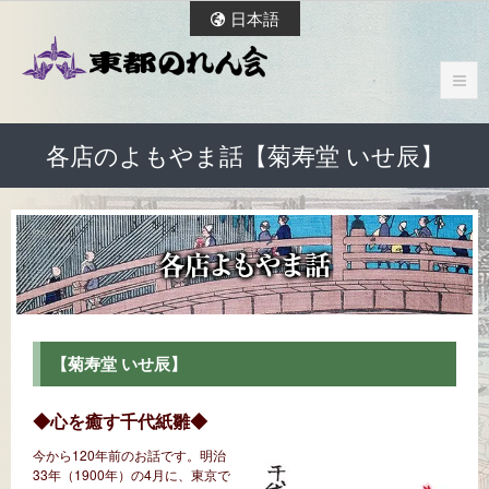
日本語
各店のよもやま話【菊寿堂 いせ辰】
【菊寿堂 いせ辰】
◆心を癒す千代紙雛◆
今から120年前のお話です。明治
33年（1900年）の4月に、東京で