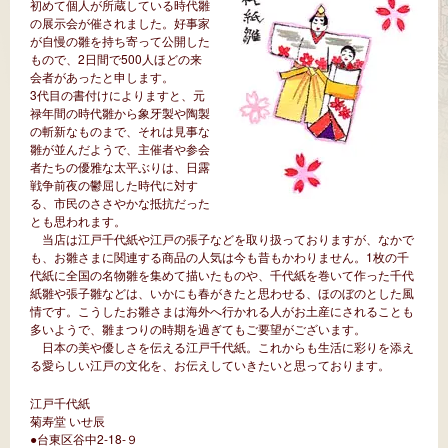
初めて個人が所蔵している時代雛
の展示会が催されました。好事家
が自慢の雛を持ち寄って公開した
もので、2日間で500人ほどの来
会者があったと申します。
3代目の書付けによりますと、元
禄年間の時代雛から象牙製や陶製
の斬新なものまで、それは見事な
雛が並んだようで、主催者や参会
者たちの優雅な太平ぶりは、日露
戦争前夜の鬱屈した時代に対す
る、市民のささやかな抵抗だった
とも思われます。
当店は江戸千代紙や江戸の張子などを取り扱っておりますが、なかで
も、お雛さまに関連する商品の人気は今も昔もかわりません。1枚の千
代紙に全国の名物雛を集めて描いたものや、千代紙を巻いて作った千代
紙雛や張子雛などは、いかにも春がきたと思わせる、ほのぼのとした風
情です。こうしたお雛さまは海外へ行かれる人がお土産にされることも
多いようで、雛まつりの時期を過ぎてもご要望がございます。
日本の美や優しさを伝える江戸千代紙。これからも生活に彩りを添え
る愛らしい江戸の文化を、お伝えしていきたいと思っております。
江戸千代紙
菊寿堂 いせ辰
●台東区谷中2-18-９