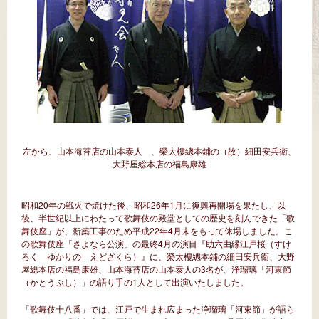
左から、山本海苔店の山本泰人 、榮太樓總本鋪の（故）細田安兵衛、
大野屋総本店の福島康雄
昭和20年の戦火で焼けた後、昭和26年1月に復興再開場を果たし、以
後、半世紀以上にわたって歌舞伎の殿堂としての歴史を刻んできた「歌
舞伎座」が、新築工事のため平成22年4月末をもって休場しました。こ
の歌舞伎座「さよなら公演」の最終4月の演目『助六由縁江戸桜（すけ
ろく ゆかりの えどざくら）』に、榮太樓總本鋪の細田安兵衛、大野
屋総本店の福島康雄、山本海苔店の山本泰人の3名が、浄瑠璃「河東節
（かとうぶし）」の語り手の1人として出演いたしました。
「歌舞伎十八番」では、江戸で生まれ広まった浄瑠璃「河東節」が語ら