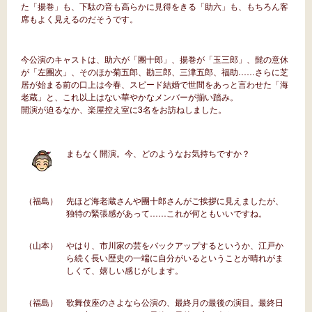
た「揚巻」も、下駄の音も高らかに見得をきる「助六」も、もちろん客
席もよく見えるのだそうです。
今公演のキャストは、助六が「團十郎」、揚巻が「玉三郎」、髭の意休
が「左團次」、そのほか菊五郎、勘三郎、三津五郎、福助……さらに芝
居が始まる前の口上は今春、スピード結婚で世間をあっと言わせた「海
老蔵」と、これ以上はない華やかなメンバーが揃い踏み。
開演が迫るなか、楽屋控え室に3名をお訪ねしました。
まもなく開演。今、どのようなお気持ちですか？
（福島）
先ほど海老蔵さんや團十郎さんがご挨拶に見えましたが、
独特の緊張感があって……これが何ともいいですね。
（山本）
やはり、市川家の芸をバックアップするというか、江戸か
ら続く長い歴史の一端に自分がいるということが晴れがま
しくて、嬉しい感じがします。
（福島）
歌舞伎座のさよなら公演の、最終月の最後の演目。最終日