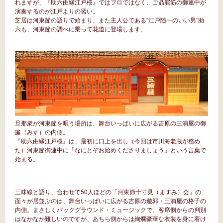
れますが、『助六由縁江戸桜』ではプロではなく、ご贔屓筋の御連中が
演奏するのが江戸よりの習い。
芝居は河東節の語りで始まり、また主人公である“江戸随一のいい男”助
六も、河東節の調べに乗って花道に登場します。
旦那衆が河東節を唄う場所は、舞台いっぱいに広がる吉原の三浦屋の御
簾（みす）の内側。
『助六由縁江戸桜』は、最初に口上を出し（今回は市川海老蔵が務め
た）河東節御連中に「なにとぞお始めくださりましょう」という言葉で
始まる。
三味線と語り、合わせて50人ほどの「河東節十寸見（ますみ）会」の
面々が居並ぶのは、舞台いっぱいに広がる吉原の遊郭・三浦屋の格子の
内側。まさしくバックグラウンド・ミュージックで、客席側からの判別
はなかなか難しいのですが、あちら側からは絢爛豪華な衣装を身に着け