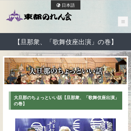
日本語
【旦那衆、「歌舞伎座出演」の巻】
大旦那のちょっといい話【旦那衆、「歌舞伎座出演」
の巻】