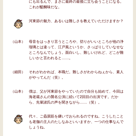
にも出るんで、まさに最終の最後に立ち会うことになる。
これが醍醐味だな。
河東節の魅力、あるいは難しさを教えていただけますか？
（山本）
母音をはっきり言うところや、切りがいいところが他の浄
瑠璃とは違って、江戸風というか、さっぱりしていなせな
ところなんでしょう。面白いし、難しいけれど、どこが難
しいかと言われると……。
（細田）
それがわかれば、本職だ。難しさがわからねぇから、素人
がやってんだ（笑）。
（山本）
僕は、父が河東節をやっていたので自分も始めて、今回は
海老蔵さんの襲名公演に続いて2回目の出演です。だか
ら、先輩諸氏の声を聞きながら……（笑）。
代々、ご贔屓筋を継いでおられるのですね。こうしたこと
も老舗の主人のたしなみといいますか、一つの仕事なんで
しょうね。