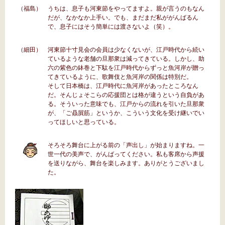
（福島）
うちは、息子も河東節をやってますよ。親が言うのもなん
だが、なかなか上手い。でも、まだまだ私ががんばるん
で、息子にはそう簡単には渡さないよ（笑）。
（細田）
河東節十寸見会の会員は少なくないが、江戸時代から続い
ているような老舗の旦那衆は減ってきている。しかし、助
六の紫色の鉢巻と下駄を江戸時代からずっと魚河岸が贈っ
てきているように、歌舞伎と魚河岸の関係は特別だ。
そして日本橋は、江戸時代に魚河岸があったところなん
だ。そんじょそこらの応援団とは格が違うという自負があ
る。そういった意味でも、江戸からの流れを引いた旦那衆
が、「ご贔屓筋」というか、こういう文化を受け継いでい
ってほしいと思っている。
そろそろ舞台に上がる前の「声出し」が始まりますね。一
世一代の美声で、がんばってください。私も客席から声援
を送りながら、舞台を楽しみます。ありがとうございまし
た。