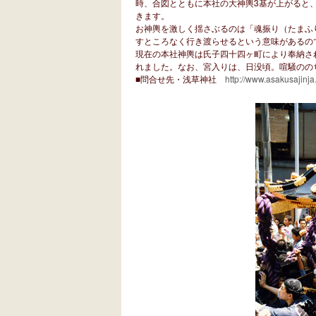
時、合図とともに本社の大神輿3基が上がると
きます。
お神輿を激しく揺さぶるのは「魂振り（たまふ
すところなく行き渡らせるという意味があるの
現在の本社神輿は氏子四十四ヶ町により奉納され
れました。なお、宮入りは、日没頃。喧騒のの
■問合せ先・浅草神社
http://www.asakusajinja.