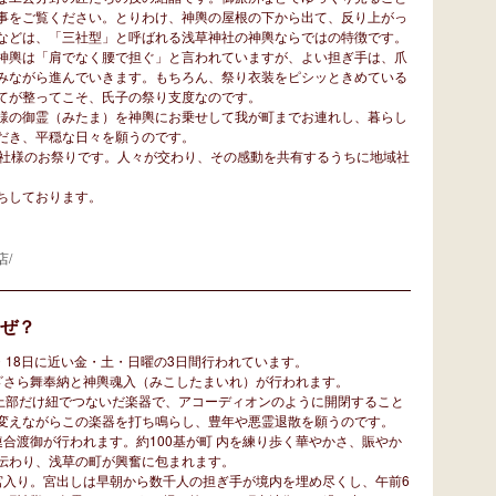
事をご覧ください。とりわけ、神輿の屋根の下から出て、反り上がっ
などは、「三社型」と呼ばれる浅草神社の神輿ならではの特徴です。
神輿は「肩でなく腰で担ぐ」と言われていますが、よい担ぎ手は、爪
みながら進んでいきます。もちろん、祭り衣装をピシッときめている
てが整ってこそ、氏子の祭り支度なのです。
様の御霊（みたま）を神輿にお乗せして我が町までお連れし、暮らし
だき、平穏な日々を願うのです。
社様のお祭りです。人々が交わり、その感動を共有するうちに地域社
ちしております。
店/
ぜ？
18日に近い金・土・日曜の3日間行われています。
ざさら舞奉納と神輿魂入（みこしたまいれ）が行われます。
を上部だけ紐でつないだ楽器で、アコーディオンのように開閉すること
変えながらこの楽器を打ち鳴らし、豊年や悪霊退散を願うのです。
合渡御が行われます。約100基が町 内を練り歩く華やかさ、賑やか
伝わり、浅草の町が興奮に包まれます。
宮入り。宮出しは早朝から数千人の担ぎ手が境内を埋め尽くし、午前6