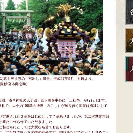
写真】三社祭の「宮出し」風景。平成27年5月、社殿より。
撮影:宮本卯之助）
日間、浅草神社の氏子四十四ヶ町を中心に「三社祭」が行われます。
祭礼で、大小約100基の神輿（みこし）が練り歩く風景は勇壮にして
り寄進された３基をはじめとして７基ありましたが、第二次世界大戦
が新たに作らせていただきました。
む私どもにとっては大変な名誉でもあります。
な工芸分野の匠たちの技の結晶です。御旅所などでゆっくり見ること