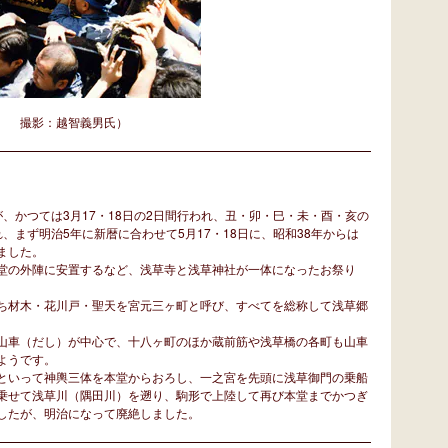
店 撮影：越智義男氏）
かつては3月17・18日の2日間行われ、丑・卯・巳・未・酉・亥の
、まず明治5年に新暦に合わせて5月17・18日に、昭和38年からは
ました。
堂の外陣に安置するなど、浅草寺と浅草神社が一体になったお祭り
。
ち材木・花川戸・聖天を宮元三ヶ町と呼び、すべてを総称して浅草郷
山車（だし）が中心で、十八ヶ町のほか蔵前筋や浅草橋の各町も山車
ようです。
といって神輿三体を本堂からおろし、一之宮を先頭に浅草御門の乗船
乗せて浅草川（隅田川）を遡り、駒形で上陸して再び本堂までかつぎ
したが、明治になって廃絶しました。