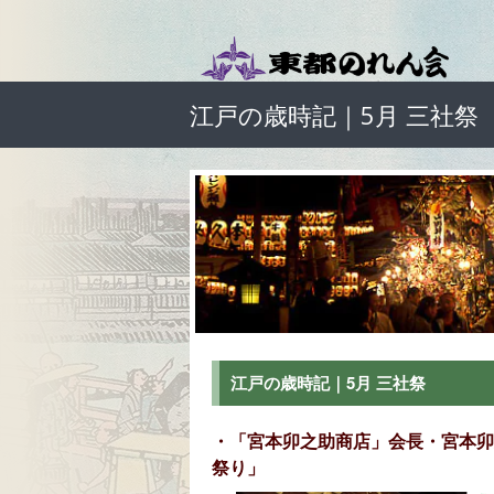
江戸の歳時記｜5月 三社祭
江戸の歳時記｜5月 三社祭
・「宮本卯之助商店」会長・宮本卯
祭り」