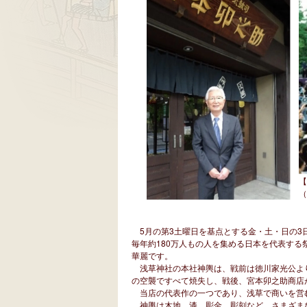
【
（
5月の第3土曜日を基点とする金・土・日の3
毎年約180万人もの人を集める日本を代表する
華麗です。
浅草神社の本社神輿は、戦前は徳川家光公よ
の空襲ですべて焼失し、戦後、宮本卯之助商店
当店の代表作の一つであり、浅草で商いを営
神輿は木地、漆、彫金、彫刻など、さまざま