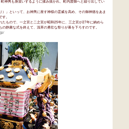
、町神輿も身震いするように揉み抜かれ、町内渡御へと繰り出してい
り）」といって、お神輿に座す神様の霊威を高め、その御神德をあま
です。
たもので、一之宮と二之宮が昭和25年に、三之宮が27年に納めら
ちの静粛な式を終えて、浅草の勇壮な祭りが幕を下ろすのです。
jp/