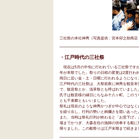
三社祭の本社神輿（写真提供：宮本卯之助商
・江戸時代の三社祭
現在は5月の中旬に行われている三社祭ですが、
年が本祭でした。祭りの日程の変更は2度行われ
両日に近い金・土・日曜に行われるようになり
江戸時代の三社祭は、大祭前夜に神輿を観音本
で、観音祭とか、浅草祭とも呼ばれていました
氏子は観音様の縁日にちなみ十八ヶ町。このう
とも千束郷ともいいました。
祭礼は現在のような神輿かつぎが中心ではなく
を繰り出し、行列の勢いと絢爛さを競いあった
また、当時は祭礼行列が終わると「お堂下げ」
場までかつぎ、大森在住の漁師の供奉する船に
帰りました。この船祭りは江戸末期まで続きま