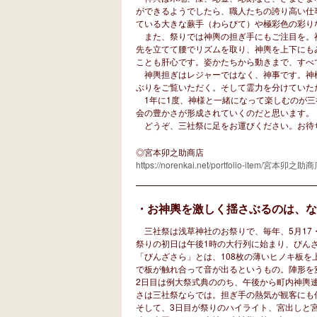
ができるようでしたら、職人たちの誇り高い仕
ている大きな蕨手（わらびて）や極彩色の彩り
また、祭りでは神輿の担ぎ手にもご注目を。
先を立てて腰でリズムを取り、神輿を上下にも
ことも肝心です。姿かたちから動きまで、すべ
神輿担ぎはレジャーではなく、神事です。神
ぶりをご覧いただく。そして霊力を分けていた
1年に1度、神様と一緒になって楽しむのが三
会の豊かさが形成されていくのだと思います。
どうぞ、三社祭に足をお運びください。お待
◎宮本卯之助商店
https://norenkai.net/portfolio-item/宮本卯之助商
・お神輿を激しく揺さぶるのは、な
三社祭は浅草神社のお祭りで、毎年、5月17・
祭りの初日は午後1時の大行列に始まり、びん
「びんざさら」とは、108枚の薄いヒノキ板
で板が触れ合って音が出るというもの。陣形を
2日目は例大祭式典ののち、午後から町内神輿連
さは三社祭ならでは。担ぎ手の熱気が観客にも
そして、3日目が祭りのハイライト、宮出しと