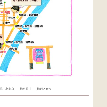
堀中島商店
］［
駒形前川
］［
駒形どぜう
］