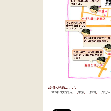
※老舗の詳細はこちら
［
宮本卯之助商店
］［
中清
］［
梅園
］［
やげん