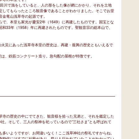
隅田川で漁をしていると、人の形をした像が網にかかり、それを土地
定してもらったところ観音像であることがわかりました。そこでお堂
音金竜山浅草寺の起源です。
で、本堂も家光が慶安2年（1649）に再建したものです。国宝とな
和33年（1958）年に再建されたものです。聖観音宗の総本山で、
の火災にあった浅草寺本堂の歴史は、再建・復興の歴史ともいえるで
堂は、鉄筋コンクリート造り。急勾配の屋根が特徴です。
草寺の歴史の中にでてきた、観音様を拾った兄弟と、それを鑑定した
社。そして、三人の祭神を祀っているので”三社さま”とも呼ばれて
も多いようですが、お間違いなく！ここ浅草神社の祭礼ですからね。
倉時代にはすでに社殿があり、祭りも行われていたことがわかってい