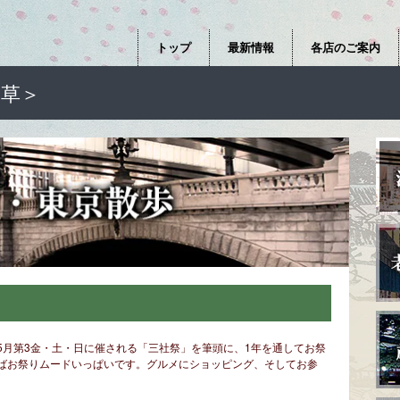
トップ
最新情報
各店のご案内
浅草＞
5月第3金・土・日に催される「三社祭」を筆頭に、1年を通してお祭
ばお祭りムードいっぱいです。グルメにショッピング、そしてお参