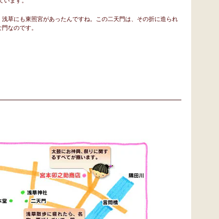
、浅草にも東照宮があったんですね。この二天門は、その折に造られ
な門なのです。