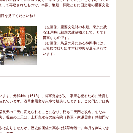
によって再建されたもので、本殿、幣殿、拝殿ともに国指定の重要文化
項目を見てくださいね！
（左画像）重要文化財の本殿。東京に残
る江戸時代初期の建築物として、とても
貴重なものです。
（右画像）鳥居の外にある神輿庫には、
三社祭で繰り出す本社神輿が展示されて
います。
ます。元和4年（1618）、将軍秀忠が父・家康を祀るために造営し
られています。浅草東照宮が火事で焼失したときも、この門だけは炎
増長天の二天に変えられることになり、門も二天門と改名。ちなみ
失。現在の二天は、上野寛永寺の厳有院（将軍・家綱霊廟）勅額門か
。
さはありませんが、歴史的価値の高さは浅草寺随一。年月を刻んでき
ています。