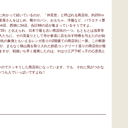
向かって続いているのが、「仲見世」と呼ばれる商店街。約250ｍ
産屋さんをはじめ、靴やカバン、おもちゃ、洋服など、バラエティ豊
4店、西側に34店、合計88の店が集まっているそうですよ。
1735）と伝えられ、日本で最も古い商店街の一つ。もともとは浅草寺
人たちに、その見返りとして寺が参道に店を出す特権を与えたのが始
明開化の象徴ともいえるレンガ造りの2階建ての商店街に一新。この斬新
すが、まもなく桃山風を取り入れた鉄筋コンクリート造りの商店街が復
ますが、戦後いち早く復興したのは、やはり江戸下町っ子の心意気と
いのでスッキリした商店街になっています。でも、それに気がつかな
いつも人でいっぱいですよね！