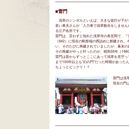
■雷門
浅草のシンボルといえば、大きな提灯が下が
若い車夫さんが「人力車で浅草観光をしません
る江戸名所です。
雷門は、言わずと知れた浅草寺の表玄関で、『
（942）に現在の駒形端の西詰めに創建され
い、そのたびに再建されていましたが、幕末の慶
その再建がやっと叶ったのが、昭和35年（19
雷門は昔からずっとここにあって浅草を見守っ
まで100年以上も”幻の門”だった時期があった
ちょっとビックリ！？
雷門は浅
現在の門