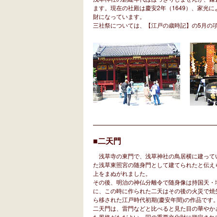
ます。現在の社殿は慶安2年（1649）、家光
財になっています。
三社祭については、【江戸の歳時記】の5月の
■二天門
浅草寺の東門で、浅草神社の鳥居横に建ってい
た浅草東照宮の随身門として建てられたと伝え
上をまぬがれました。
その後、明治の神仏分離令で随身像は持国天・
に、この時に作られた二天はその後の火災で焼
ら移された江戸時代初期(慶安年間)の作品です
二天門は、雷門などと比べると見た目の華やか
た風格がただよい、国の重要文化財に指定され