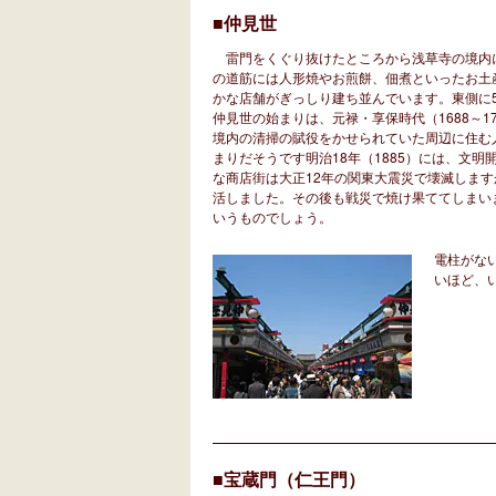
■仲見世
雷門をくぐり抜けたところから浅草寺の境内に
の道筋には人形焼やお煎餅、佃煮といったお土
かな店舗がぎっしり建ち並んでいます。東側に5
仲見世の始まりは、元禄・享保時代（1688～
境内の清掃の賦役をかせられていた周辺に住む
まりだそうです明治18年（1885）には、文
な商店街は大正12年の関東大震災で壊滅しま
活しました。その後も戦災で焼け果ててしまい
いうものでしょう。
電柱がな
いほど、
■宝蔵門（仁王門）