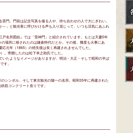
る雷門。門前は記念写真を撮る人や、待ち合わせの人で大にぎわい。
か～」と観光客に呼びかける声も入り混じって、いつも活気にあふれ
江戸名所図絵』では「雷神門」と紹介されています。もとは天慶5年
、今の場所に移されたのは鎌倉時代だとか。その後、幾度も火事にあ
応元年（1865）の焼失後は長く再建されませんでした。
60）。寄贈したのは松下幸之助氏でした。
ていたようなイメージがありますが、明治・大正・そして昭和の半ば
んです。
草のシンボル、そして東京観光の随一の名所。昭和35年に再建された
は鉄筋コンクリート造りです。