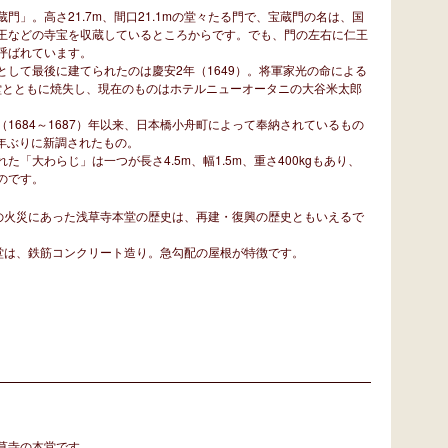
」。高さ21.7m、間口21.1mの堂々たる門で、宝蔵門の名は、国
王などの寺宝を収蔵しているところからです。でも、門の左右に仁王
呼ばれています。
して最後に建てられたのは慶安2年（1649）。将軍家光の命による
本堂とともに焼失し、現在のものはホテルニューオータニの大谷米太郎
1684～1687）年以来、日本橋小舟町によって奉納されているもの
5年ぶりに新調されたもの。
「大わらじ」は一つが長さ4.5m、幅1.5m、重さ400kgもあり、
のです。
の火災にあった浅草寺本堂の歴史は、再建・復興の歴史ともいえるで
堂は、鉄筋コンクリート造り。急勾配の屋根が特徴です。
草寺の本堂です。