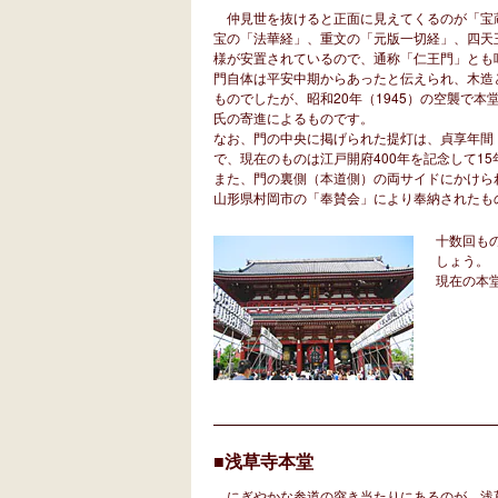
仲見世を抜けると正面に見えてくるのが「宝蔵門
宝の「法華経」、重文の「元版一切経」、四天
様が安置されているので、通称「仁王門」とも
門自体は平安中期からあったと伝えられ、木造と
ものでしたが、昭和20年（1945）の空襲で
氏の寄進によるものです。
なお、門の中央に掲げられた提灯は、貞享年間（
で、現在のものは江戸開府400年を記念して1
また、門の裏側（本道側）の両サイドにかけられた
山形県村岡市の「奉賛会」により奉納されたも
十数回も
しょう。
現在の本
■浅草寺本堂
にぎやかな参道の突き当たりにあるのが、浅