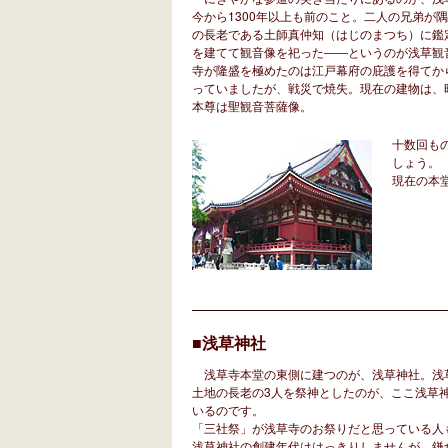
今から1300年以上も前のこと。二人の兄弟が
の長老である土師真仲知（はじのまつち）に鑑
を建てて観音像を祀った――というのが浅草観
寺が隆盛を極めたのは江戸幕府の庇護を得てから
っていましたが、戦災で焼失。現在の建物は、昭
本尊は聖観音菩薩像。
十数回も
しょう。
現在の本
■浅草神社
浅草寺本堂の東側に建つのが、浅草神社。浅
土地の長老の3人を祭神としたのが、ここ浅草神
いるのです。
「三社祭」が浅草寺のお祭りだと思っている人
浅草神社の創建年代ははっきりしませんが、鎌