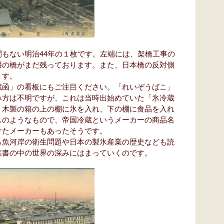
もない明治44年の１枚です。左端には、架橋工事の
用の橋がまだ残っております。また、日本橋の反対側
ます。
函」の看板にもご注目ください。「れいぞうばこ」
み方は不明ですが、これは当時出始めていた「氷冷蔵
、木製の箱の上の棚に氷を入れ、下の棚に食品を入れ
スのようなもので、帝国冷蔵というメーカーの商品名
けたメーカーもあったそうです。
魚河岸の衛生問題や日本の製氷産業の歴史なども読
葉書の中の世界の深みにはまっていくのです。