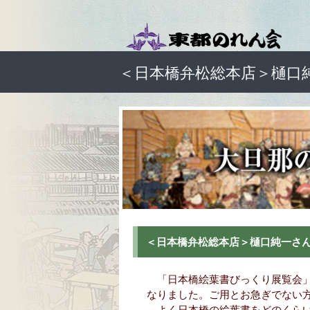
＜日本橋弁松総本店＞樋口
＜日本橋弁松総本店＞樋口純一さん
「日本橋絵葉書びっくり展覧会」
なりました。ご用とお急ぎでない
よく日本橋の絵葉書をどのくらい所