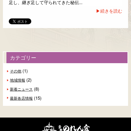
足し、継ぎ足して守られてきた秘伝...
▶続きを読む
カテゴリー
(1)
その他
(2)
地域情報
(8)
新着ニュース
(15)
最新各店情報