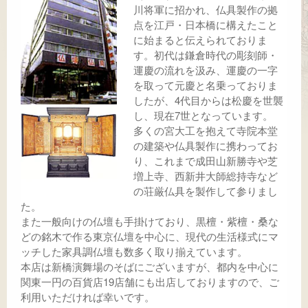
川将軍に招かれ、仏具製作の拠
点を江戸・日本橋に構えたこと
に始まると伝えられておりま
す。初代は鎌倉時代の彫刻師・
運慶の流れを汲み、運慶の一字
を取って元慶と名乗っておりま
したが、4代目からは松慶を世襲
し、現在7世となっています。
多くの宮大工を抱えて寺院本堂
の建築や仏具製作に携わってお
り、これまで成田山新勝寺や芝
増上寺、西新井大師総持寺など
の荘厳仏具を製作して参りまし
た。
また一般向けの仏壇も手掛けており、黒檀・紫檀・桑な
どの銘木で作る東京仏壇を中心に、現代の生活様式にマ
ッチした家具調仏壇も数多く取り揃えています。
本店は新橋演舞場のそばにございますが、都内を中心に
関東一円の百貨店19店舗にも出店しておりますので、ご
利用いただければ幸いです。