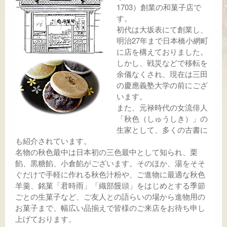
1703）創業の和菓子店で
す。
初代は大坂表にて創業し、
明治27年まで日本橋小網町
に店を構えておりました。
しかし、戦災などで移転を
余儀なくされ、現在は三田
の慶應義塾大学の前にござ
います。
また、元禄時代の女流俳人
「秋色（しゅうしき）」の
生家として、多くの古書に
も紹介されています。
名物の秋色最中は日本初の三色最中として知られ、栗
餡、黒糖餡、小倉餡がございます。そのほか、湯をそそ
ぐだけで手軽に作れる秋色汁粉や、ご進物に最適な秋色
羊羹、銘菓「君時雨」「織部饅頭」をはじめとする季節
ごとの生菓子など、ご友人との語らいの場から進物用の
お菓子まで、幅広い品揃えで皆様のご来店をお待ち申し
上げております。