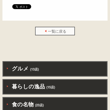
一覧に戻る
グルメ
(13店)
暮らしの逸品
(15店)
食の名物
(23店)