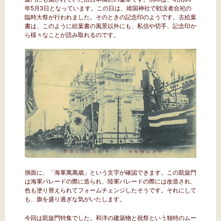
年5月3日となっています。この日は、靖国神社で戦没者合祀の
臨時大祭が行われました。そのときの記念印のようです。古絵葉
書は、このように絵葉書の風景以外にも、私信や切手、記念印か
ら様々なことが読み取れるのです。
側面に、「海軍萬萬歳」という文字が確認できます。この凱旋門
は海軍パレードの際に造られ、陸軍パレードの際には改造され、
色も塗り替えられてフォームチェンジしたそうです。それにして
も、旗を盛り過ぎな気がいたします。
今回は凱旋門特集でした。和洋の建築物と祝祭という独特のムー