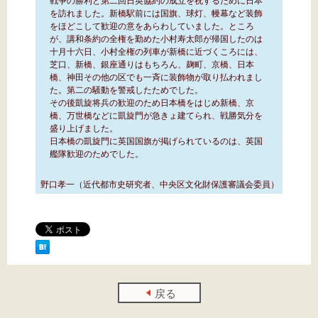
を訪れました。新橋駅前には国旗、球灯、幔幕など装飾
をほどこして歓迎の意をあらわしていました。ところ
が、講和条約の全権を勤めた小村寿太郎が帰国したのは
十月十六日、小村全権の列車が新橋に近づくころには、
芝口、新橋、銀座通りはもちろん、麹町、京橋、日本
橋、神田その他の区でも一斉に装飾物が取り払われまし
た。第二の騒動を警戒したためでした。
その後凱旋将兵の歓迎のため日本橋をはじめ新橋、京
橋、万世橋などに凱旋門が急きょ建てられ、戦勝気分を
盛り上げました。
日本橋の凱旋門に英国国旗が掲げられているのは、英国
艦隊歓迎のためでした。
野口孝一（近代都市史研究者、中央区文化財保護審議会委員）
戻る