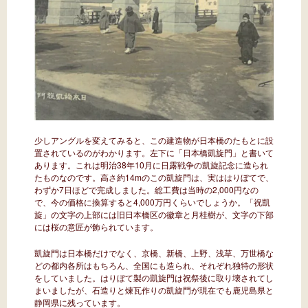
少しアングルを変えてみると、この建造物が日本橋のたもとに設
置されているのがわかります。左下に「日本橋凱旋門」と書いて
あります。これは明治38年10月に日露戦争の凱旋記念に造られ
たものなのです。高さ約14mのこの凱旋門は、実ははりぼてで、
わずか7日ほどで完成しました。総工費は当時の2,000円なの
で、今の価格に換算すると4,000万円くらいでしょうか。「祝凱
旋」の文字の上部には旧日本橋区の徽章と月桂樹が、文字の下部
には桜の意匠が飾られています。
凱旋門は日本橋だけでなく、京橋、新橋、上野、浅草、万世橋な
どの都内各所はもちろん、全国にも造られ、それぞれ独特の形状
をしていました。はりぼて製の凱旋門は祝祭後に取り壊されてし
まいましたが、石造りと煉瓦作りの凱旋門が現在でも鹿児島県と
静岡県に残っています。