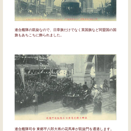
連合艦隊の凱旋なので、日章旗だけでなく英国旗など同盟国の国
旗もあちこちに飾られました。
連合艦隊司令 東郷平八郎大将の花馬車が凱旋門を通過します。