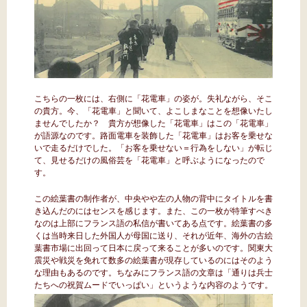
こちらの一枚には、右側に「花電車」の姿が。失礼ながら、そこ
の貴方。今、「花電車」と聞いて、よこしまなことを想像いたし
ませんでしたか？ 貴方が想像した「花電車」はこの「花電車」
が語源なのです。路面電車を装飾した「花電車」はお客を乗せな
いで走るだけでした。「お客を乗せない＝行為をしない」が転じ
て、見せるだけの風俗芸を「花電車」と呼ぶようになったので
す。
この絵葉書の制作者が、中央やや左の人物の背中にタイトルを書
き込んだのにはセンスを感じます。また、この一枚が特筆すべき
なのは上部にフランス語の私信が書いてある点です。絵葉書の多
くは当時来日した外国人が母国に送り、それが近年、海外の古絵
葉書市場に出回って日本に戻って来ることが多いのです。関東大
震災や戦災を免れて数多の絵葉書が現存しているのにはそのよう
な理由もあるのです。ちなみにフランス語の文章は「通りは兵士
たちへの祝賀ムードでいっぱい」というような内容のようです。