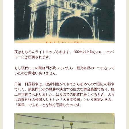
夜はもちろんライトアップされます。100年以上前なのにこのパ
ワーには圧倒されます。
もし現代にこの凱旋門が残っていたら、観光名所の一つになって
いたのは間違いありません。
日清・日露戦争は、徴兵制度ができてから初めての外国との戦争
でした。凱旋門はその戦勝を演出する巨大な舞台装置であり、細
工見世物でもありました。はりぼての凱旋門をくぐるとき、人々
は西欧列強の仲間入りをした「大日本帝国」という国家とその
「国民」であることを強く意識したのです。