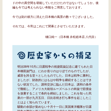
ドの中の異空間を堪能していただけたのではないでしょうか。後
編も今では考えられない奇観をご用意しております。
今では刻の彼方に消えた日本橋の風景の数々でございました。
それでは、今宵はこれにて閉幕とさせていただきます。
樋口純一（日本橋 弁松総本店 八代目）
明治38年10月に日露戦争の祝捷凱旋記念に建てられた日
本橋凱旋門は、にわか造りのはりぼてのものでしたが、
威容を誇る堂々としたものでした。日本は戦争に勝利し
ましたが、財政的にはもはや戦争を継続することはでき
ない状況でした。講和交渉に臨んだ日本は、講和の条件
で難航し、アメリカ大統領ルーズベルトの斡旋で賠償金
を放棄することで条約を締結しました。これを知った民
衆の一部が九月五日、日比谷焼き打ち事件を起こしたこ
とはよく知られています。
騒動の余韻が覚めない十月十一日に英国東洋艦隊が日露
戦争の勝利と第二回日英協約の成立を祝するために日本