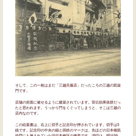
そして、この一枚はまだ「三越呉服店」だったころの三越の凱旋
門です。
店舗の前面に被せるように建築されています。宣伝効果抜群だっ
たと思われます。うっかり門をくぐってしまうと、そこは三越の
店内なのです。
この絵葉書は、右上に切手と記念印が押されています。切手は3
銭です。記念印の中央の錨と蹄鉄のマークは、先ほどの日本橋凱
旋門にも施されていた旧日本橋区の徽章です。消印は、明治39