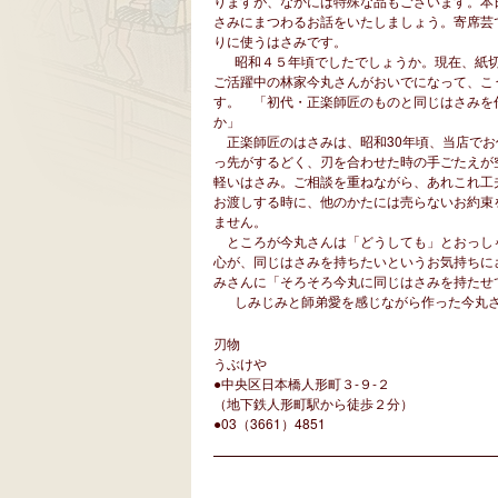
りますが、なかには特殊な品もございます。本
さみにまつわるお話をいたしましょう。寄席芸
りに使うはさみです。
昭和４５年頃でしたでしょうか。現在、紙切
ご活躍中の林家今丸さんがおいでになって、こ
す。 「初代・正楽師匠のものと同じはさみを
か」
正楽師匠のはさみは、昭和30年頃、当店でお
っ先がするどく、刃を合わせた時の手ごたえが
軽いはさみ。ご相談を重ねながら、あれこれ工
お渡しする時に、他のかたには売らないお約束
ません。
ところが今丸さんは「どうしても」とおっし
心が、同じはさみを持ちたいというお気持ちに
みさんに「そろそろ今丸に同じはさみを持たせ
しみじみと師弟愛を感じながら作った今丸さ
刃物
うぶけや
●中央区日本橋人形町３-９-２
（地下鉄人形町駅から徒歩２分）
●03（3661）4851