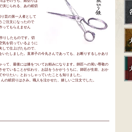
日はそのうち、紙切りは
で演じられる、あの紙切
り芸の第一人者として
うご注文になったので
作ってもらえません
作りしたものです。切
空気を切っているように
夫して仕上げたもので、
をいたしました。直弟子の今丸さんであっても、お断りするしかあり
ゃって、最後には膝をついてお頼みになります。師匠への篤い尊敬の
させていることが伝わり、お話をうかがううちに、師匠が生前、おか
てやりたい」とおっしゃっていたことも知りました。
んの紙切りはさみ。職人を泣かせた、嬉しいご注文でした。