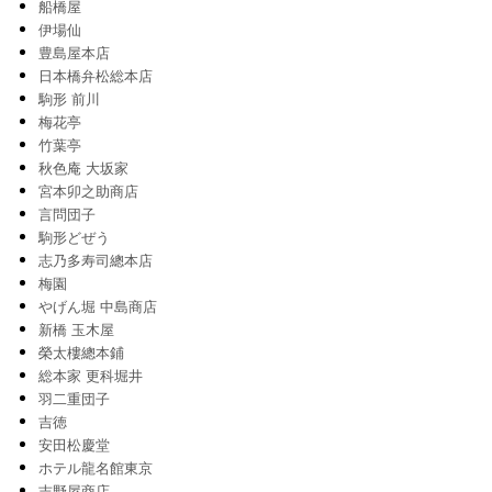
船橋屋
伊場仙
豊島屋本店
日本橋弁松総本店
駒形 前川
梅花亭
竹葉亭
秋色庵 大坂家
宮本卯之助商店
言問団子
駒形どぜう
志乃多寿司總本店
梅園
やげん堀 中島商店
新橋 玉木屋
榮太樓總本鋪
総本家 更科堀井
羽二重団子
吉徳
安田松慶堂
ホテル龍名館東京
吉野屋商店