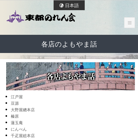
日本語
各店のよもやま話
江戸屋
豆源
大野屋總本店
榛原
蓮玉庵
にんべん
千疋屋総本店