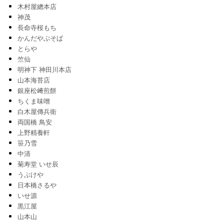
木村屋總本店
神茂
長命寺桜もち
かんだやぶそば
とらや
竺仙
明神下 神田川本店
山本海苔店
銀座松﨑煎餅
ちくま味噌
白木屋傳兵衛
両国橋 鳥安
上野精養軒
笹乃雪
中清
菊寿堂 いせ辰
うぶけや
日本橋さるや
いせ源
黒江屋
山本山