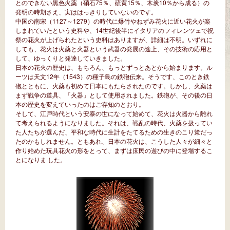
とのできない黒色火薬（硝石75％、硫黄15％、木炭10％から成る）の
発明の時期さえ、実ははっきりしていないのです。
中国の南宋（1127～1279）の時代に爆竹やねずみ花火に近い花火が楽
しまれていたという史料や、14世紀後半にイタリアのフィレンツェで祝
祭の花火が上げられたという史料はありますが、詳細は不明。いずれに
しても、花火は火薬と火器という武器の発展の途上、その技術の応用と
して、ゆっくりと発達していきました。
日本の花火の歴史は、もちろん、もっとずっとあとから始まります。ル
ーツは天文12年（1543）の種子島の鉄砲伝来。そうです、このとき鉄
砲とともに、火薬も初めて日本にもたらされたのです。しかし、火薬は
まず戦争の道具、「火器」として使用されました。鉄砲が、その後の日
本の歴史を変えていったのはご存知のとおり。
そして、江戸時代という安泰の世になって始めて、花火は火器から離れ
て考えられるようになりました。それは、戦乱の時代、火薬を扱ってい
た人たちが選んだ、平和な時代に生計をたてるための生きのこり策だっ
たのかもしれません。ともあれ、日本の花火は、こうした人々が細々と
作り始めた玩具花火の形をとって、まずは庶民の遊びの中に登場するこ
とになりま した。