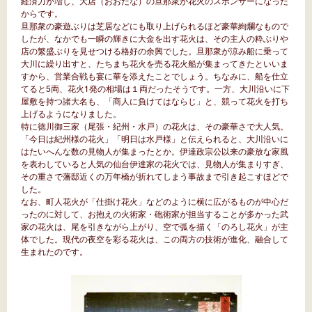
経済力が増し、大店（おおだな）の旦那衆が花火のスポンサーになった
からです。
旦那衆の豪遊ぶりは芝居などにも取り上げられるほど豪華絢爛なもので
したが、なかでも一瞬の輝きに大金を出す花火は、その主人の粋ぶりや
店の繁盛ぶりを見せつける格好の余興でした。旦那衆が涼み船に乗って
大川に繰り出すと、たちまち花火を売る花火船が集まってきたといいま
すから、営業合戦も宴に華を添えたことでしょう。ちなみに、船を仕立
てると5両、花火1発の相場は１両だったそうです。一方、大川沿いに下
屋敷を持つ諸大名も、「商人に負けてはならじ」と、競って花火を打ち
上げるようになりました。
特に徳川御三家（尾張・紀州・水戸）の花火は、その豪華さで大人気。
「今日は紀州様の花火」「明日は水戸様」と伝えられると、大川沿いに
はたいへんな数の見物人が集まったとか。伊達政宗公以来の豪放な家風
を表わしていると人気の仙台伊達家の花火では、見物人が集まりすぎ、
その重さで藩邸近くの万年橋が折れてしまう事故まで引き起こすほどで
した。
なお、町人花火が「仕掛け花火」などのように横に広がるものが中心だ
ったのに対して、お抱えの火術家・砲術家が担当することが多かった武
家の花火は、尾を引きながら上がり、空で弧を描く「のろし花火」が主
体でした。現代の夜空を彩る花火は、この両方の技術が進化、融合して
生まれたのです。