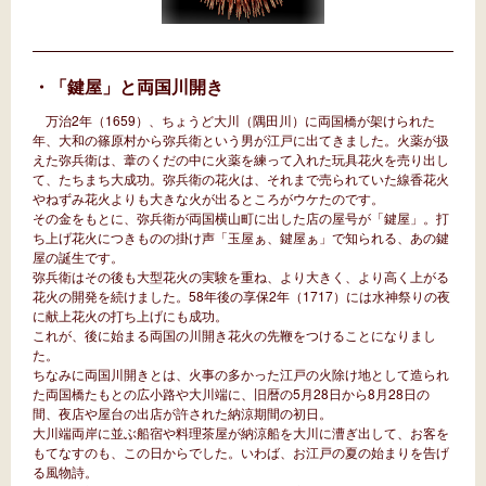
・「鍵屋」と両国川開き
万治2年（1659）、ちょうど大川（隅田川）に両国橋が架けられた
年、大和の篠原村から弥兵衛という男が江戸に出てきました。火薬が扱
えた弥兵衛は、葦のくだの中に火薬を練って入れた玩具花火を売り出し
て、たちまち大成功。弥兵衛の花火は、それまで売られていた線香花火
やねずみ花火よりも大きな火が出るところがウケたのです。
その金をもとに、弥兵衛が両国横山町に出した店の屋号が「鍵屋」。打
ち上げ花火につきものの掛け声「玉屋ぁ、鍵屋ぁ」で知られる、あの鍵
屋の誕生です。
弥兵衛はその後も大型花火の実験を重ね、より大きく、より高く上がる
花火の開発を続けました。58年後の享保2年（1717）には水神祭りの夜
に献上花火の打ち上げにも成功。
これが、後に始まる両国の川開き花火の先鞭をつけることになりまし
た。
ちなみに両国川開きとは、火事の多かった江戸の火除け地として造られ
た両国橋たもとの広小路や大川端に、旧暦の5月28日から8月28日の
間、夜店や屋台の出店が許された納涼期間の初日。
大川端両岸に並ぶ船宿や料理茶屋が納涼船を大川に漕ぎ出して、お客を
もてなすのも、この日からでした。いわば、お江戸の夏の始まりを告げ
る風物詩。