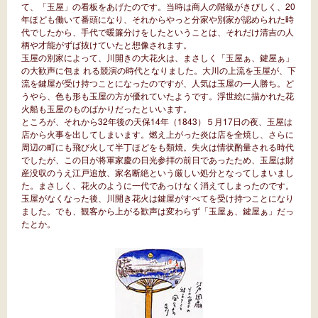
て、「玉屋」の看板をあげたのです。当時は商人の階級がきびしく、20
年ほども働いて番頭になり、それからやっと分家や別家が認められた時
代でしたから、手代で暖簾分けをしたということは、それだけ清吉の人
柄や才能がずば抜けていたと想像されます。
玉屋の別家によって、川開きの大花火は、まさしく「玉屋ぁ、鍵屋ぁ」
の大歓声に包ま れる競演の時代となりました。大川の上流を玉屋が、下
流を鍵屋が受け持つことになったのですが、人気は玉屋の一人勝ち。ど
うやら、色も形も玉屋の方が優れていたようです。浮世絵に描かれた花
火船も玉屋のものばかりだったといいます。
ところが、それから32年後の天保14年（1843）５月17日の夜、玉屋は
店から火事を出してしまいます。燃え上がった炎は店を全焼し、さらに
周辺の町にも飛び火して半丁ほどをも類焼。失火は情状酌量される時代
でしたが、この日が将軍家慶の日光参拝の前日であったため、玉屋は財
産没収のうえ江戸追放、家名断絶という厳しい処分となってしまいまし
た。まさしく、花火のように一代であっけなく消えてしまったのです。
玉屋がなくなった後、川開き花火は鍵屋がすべてを受け持つことになり
ました。でも、観客から上がる歓声は変わらず「玉屋ぁ、鍵屋ぁ」だっ
たとか。