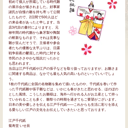
初めて個人が所蔵している時代雛
の展示会が催されました。好事家
諸氏が自慢の雛を持ち寄って公開
したもので、2日間で500人ほど
の来会者があったと申します。当
店3代目の書付によりますと、元
禄年間の時代雛から象牙製や陶製
の斬新なものまで、それは見事な
雛が並んだそうで、主催者や参会
者たちの優雅な太平ぶりは、日露
戦争前夜の鬱屈した時代に対する
市民のささやかな抵抗だったかと
も思われます。
当店は江戸千代紙や江戸の張子などを取り扱っておりますが、お雛さま
に関連する商品は、なかでも最も人気の高いものといっていいでしょ
う。
1枚の千代紙に全国の名物雛を集めて描いたものや、千代紙を巻いて作
った千代紙雛や張子雛などは、いかにも春がきたと思わせる、ほのぼの
とした風情。こうしたお雛様は、海外へ行かれる人がお土産として持っ
ていかれることも多く、雛祭りの時期を過ぎてもご要望がございます。
日本の美や優しさを伝える江戸千代紙――これからも生活に彩りを添え
る愛らしい江戸の文化をお伝えしていきたいと思っております。
江戸千代紙
菊寿堂 いせ辰