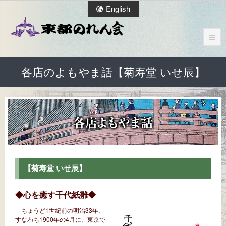
English
各店のよもやま話【菊寿堂 いせ辰】
【菊寿堂 いせ辰】
◆心を癒す千代紙雛◆
ちょうど1世紀前の明治33年、
すなわち1900年の4月に、東京で