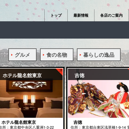
トップ
最新情報
各店のご案内
グルメ
食の名物
暮らしの逸品
ホテル龍名館東京
吉徳
ホテル龍名館東京
吉徳
住所：東京都中央区八重洲1-3-22
住所：東京都台東区浅草橋1-9-14 