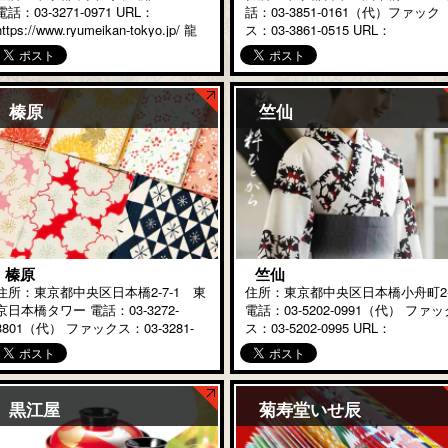
電話：03-3271-0971 URL：
話：03-3851-0161（代）ファック
https://www.ryumeikan-tokyo.jp/ 龍
ス：03-3861-0515 URL：
名館は江戸末期、日本橋にあった名
https://www.yoshitoku.co.jp/ 当
倉屋旅館に端を発します。名倉屋は
は、正徳元年（1711）創業の人形
代々長女に婿 […]
[…]
榛原
竺仙
榛原
竺仙
住所：東京都中央区日本橋2-7-1 東
住所：東京都中央区日本橋小舟町2-
京日本橋タワー 電話：03-3272-
電話：03-5202-0991（代） ファッ
3801（代） ファックス：03-3281-
ス：03-5202-0995 URL：
7992 URL：
https://www.chikusen.co.jp/ 当店
https://www.haibara.co.jp/ 榛原
は天保13年（1842年）創業の染め
（はいばら）は、180 […]
[…]
黒江屋
菊寿堂いせ辰