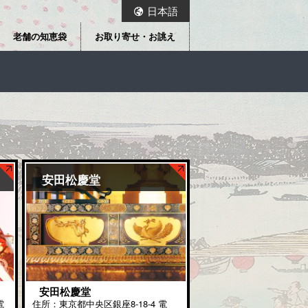
日本語
老舗の知恵袋
お取り寄せ・お誂え
安田松慶堂
安田松慶堂
電
住所：東京都中央区銀座8-18-4 電