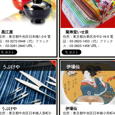
黒江屋
菊寿堂いせ辰
住所：東京都中央区日本橋1-2-6 電
住所：東京都台東区谷中2-18-9 電
話：03-3272-0948（代）ファック
話：03-3823-1453（代）ファック
ス：03-3281-2840 URL：
ス：03-3823-1458 URL：
https://www.kuroeya.com/ 当店は
https://www.isetatsu.com/ いせ
日本橋で元禄2年（1689）に創業し
には、およそ1000種類にもおよぶ
た漆器の […]
代紙や […]
うぶけや
伊場仙
うぶけや
伊場仙
住所：東京都中央区日本橋人形町3-
住所：東京都中央区日本橋小舟町4-