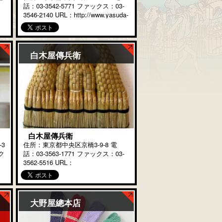
話：03-3542-5771 ファックス：03-
3546-2140 URL：http://www.yasuda-
店
shokeido.co.jp/ 当社の創業は寛政
店
4年（1792）、近 […]
白木屋傳兵衛
白木屋傳兵衛
3
住所：東京都中央区京橋3-9-8 電
ク
話：03-3563-1771 ファックス：03-
3562-5516 URL：
https://www.edohouki.com/ 当店は
天保元年（1830年）から江戸箒を製
造し、販売を […]
大野屋總本店