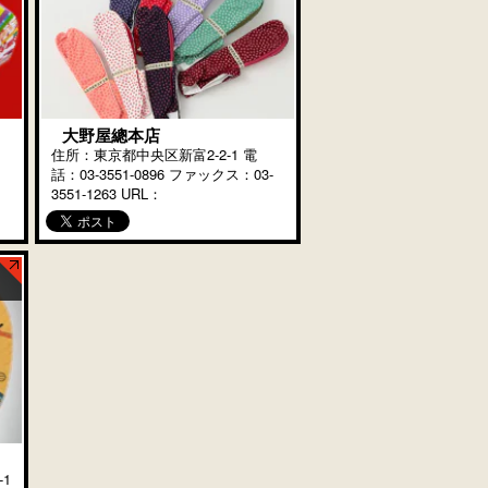
大野屋總本店
住所：東京都中央区新富2-2-1 電
話：03-3551-0896 ファックス：03-
3551-1263 URL：
辰
https://www.oonoyasohonten.jp/ 安
千
永年間創業。嘉永2年（1849年）、
現在の […]
1