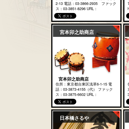
2-13 電話：03-3866-2935 ファック
ス：03-3851-8296 URL：
http://www.e-yoshinoya.jp/ 安政元年
（1854年）に御家人であった初代吉
野 […]
宮本卯之助商店
宮本卯之助商店
住所：東京都台東区浅草6-1-15 電
話：03-3873-4155（代） ファック
ス：03-3875-6602 URL：
https://www.miyamoto-
unosuke.co.jp/ 神輿があって、太
鼓に鉦と笛 […]
日本橋さるや