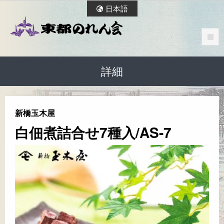
日本語
詳細
新橋玉木屋
白佃煮詰合せ7種入/AS-7