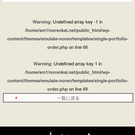
Warning
: Undefined array key -1 in
/home/sm1/norenkai.net/public_html/wp-
content/themes/emulate-noren/templates/single-portfolio-
order.php
on line
68
Warning
: Undefined array key 1 in
/home/sm1/norenkai.net/public_html/wp-
content/themes/emulate-noren/templates/single-portfolio-
order.php
on line
69
一覧に戻る