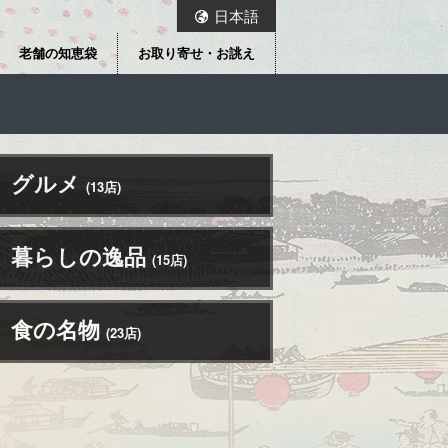
日本語
老舗の知恵袋
お取り寄せ・お誂え
グルメ
(13店)
暮らしの逸品
(15店)
食の名物
(23店)