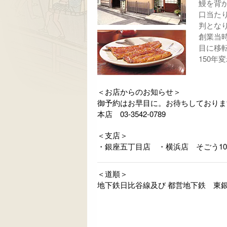
鰻を背
口当た
判とな
創業当時
目に移
150年
＜お店からのお知らせ＞
御予約はお早目に。お待ちしておりま
本店 03-3542-0789
＜支店＞
・銀座五丁目店 ・横浜店 そごう10
＜道順＞
地下鉄日比谷線及び 都営地下鉄 東