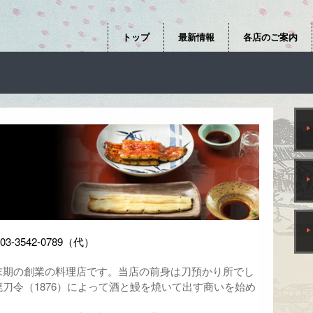
トップ
最新情報
各店のご案内
-3542-0789（代）
期の創業の料理店です。当店の前身は刀預かり所でし
廃刀令（1876）によって酒と鰻を焼いて出す商いを始め
。