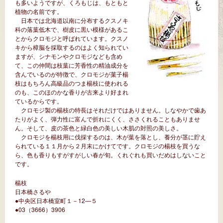
も多いようですが、くろもじは、もともと
植物の名前です。
日本では北海道以南に分布するクスノキ
科の落葉低木で、樹皮に黒い模様があるこ
とからクロモジと呼ばれています。クスノ
キから樟脳を採取するのはよく知られてい
ますが、シナモンやクロモジなども含め
て、この仲間は枝葉に芳香性の精油成分を
含んでいるのが特徴で、クロモジが菓子楊
枝はもちろん高級品のつま楊枝に使われる
のも、このほのかな香りが古来より好まれ
ているからです。
クロモジ製の楊枝の特長はそれだけではありません。しなやかで歯あ
たりがよく、弾力性に富んで折れにくく、ささくれることもありませ
ん。そして、皮の茶色と緑白色の美しい木肌の対照の美しさ。
クロモジを楊枝用に伐採するのは、木が葉を落とし、養分が茎に貯え
られている１１月から２月末にかけてです。クロモジの楊枝を買うな
ら、色も香りもすがすがしい春が旬。くれぐれも買いだめはしないこと
です。
楊枝
日本橋さるや
●中央区日本橋室町１－12―５
●03（3666）3906