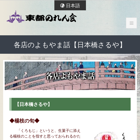
日本語
各店のよもやま話【日本橋さるや】
【日本橋さるや】
◆楊枝の旬◆
「くろもじ」というと、生菓子に添え
る楊枝のことを指すと思っておられるかた