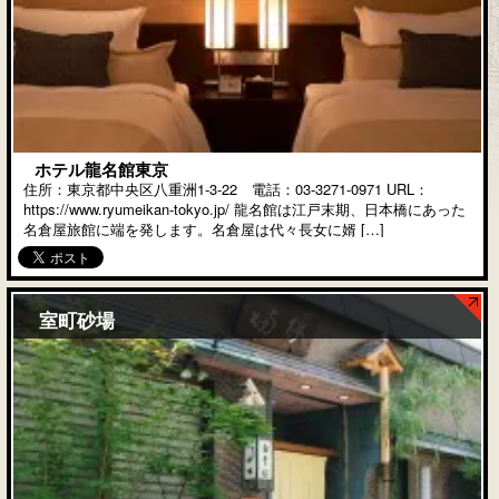
ホテル龍名館東京
住所：東京都中央区八重洲1-3-22 電話：03-3271-0971 URL：
https://www.ryumeikan-tokyo.jp/ 龍名館は江戸末期、日本橋にあった
名倉屋旅館に端を発します。名倉屋は代々長女に婿 […]
室町砂場