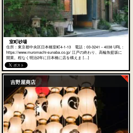
室町砂場
住所：東京都中央区日本橋室町4‐1‐13 電話：03‐3241－4038 URL：
https://www.muromachi-sunaba.co.jp/ 江戸の終わり、高輪魚籃坂に
開業。程なく明治2年に日本橋に店を構えま […]
吉野屋商店