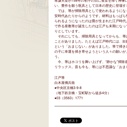
孝謙天皇が758年の初子の日に蚕室を掃く神
い、豊作を願う呪具として日本の歴史に登場す
では、箒が掃除用具として使われるようにな
安時代あたりからのようです。材料はもっぱら
られるようになったのは畳が生まれた江戸時代
で作る座敷箒が誕生したのは江戸も末期になっ
りとしています。
それにしても、掃除用具となってからも、箒
ことがありました。たとえば江戸時代には、妊
という「おまじない」がありました。箒で掃き
の子に幸運を掃き寄せようという人々の願いが
う。
今、箒はホコリを舞い上げず、“静かな”掃除
リラックス。昔も今も、箒には不思議な「おま
江戸箒
白木屋傳兵衛
●中央区京橋3-9-8
（地下鉄京橋・宝町駅から徒歩4分）
●03（3563）1771