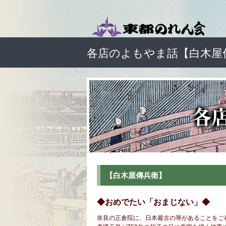
各店のよもやま話【白木屋
【白木屋傳兵衛】
◆おめでたい「おまじない」◆
奈良の正倉院に、日本最古の箒があることをご