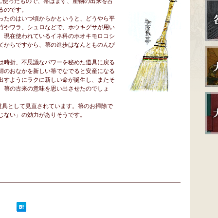
事に使ったもので、箒はまず、産物の出来を占
るのです。
ったのはいつ頃からかというと、どうやら平
竹やワラ、シュロなどで、ホウキグサが用い
。現在使われているイネ科のホオキモロコシ
てからですから、箒の進歩はなんとものんび
は時折、不思議なパワーを秘めた道具に戻る
婦のおなかを新しい箒でなでると安産になる
出すようにラクに新しい命が誕生し、またそ
、箒の古来の意味を思い出させたのでしょ
道具として見直されています。箒のお掃除で
じない」の効力がありそうです。