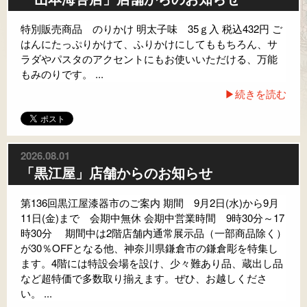
特別販売商品 のりかけ 明太子味 35ｇ入 税込432円 ご
はんにたっぷりかけて、ふりかけにしてももちろん、サ
ラダやパスタのアクセントにもお使いいただける、万能
もみのりです。 ...
▶続きを読む
2026.08.01
「黒江屋」店舗からのお知らせ
第136回黒江屋漆器市のご案内 期間 9月2日(水)から9月
11日(金)まで 会期中無休 会期中営業時間 9時30分～17
時30分 期間中は2階店舗内通常展示品（一部商品除く）
が30％OFFとなる他、神奈川県鎌倉市の鎌倉彫を特集し
ます。4階には特設会場を設け、少々難あり品、蔵出し品
など超特価で多数取り揃えます。ぜひ、お越しくださ
い。 ...