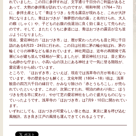
れていました。この日に参拝すれば、文字通り千日分のご利益があると
あって、大勢の参拝客が訪れていたのですが、明和年間（1764～72）
に、参拝土産として「青ほうづき」を売る露店が現れると、これが大評
判になりました。青ほおづきが「御夢想の虫の薬」と名付けられ、大人
の癪（しゃく）や、子どものお腹の虫退治に良く効く薬として売られた
のです。そして、またたくうちに参道には、青ほおづきの露店が立ち並
ぶようになりました。
現在、愛宕神社の「ほおづき市」は、暦が変わったのちも昔と同じ千日
詣のある6月23・24日に行われ、この日は社前に茅の輪が結ばれ、茅の
輪くぐりの神事なども催されています。神社周辺は、近年の再開発で高
層ビルが建ち並んで様相が一変しましたが、愛宕神社だけは、昔と変わ
らぬ静かな佇まい。小高い山の頂上にある神社まで一気に登る階段が、
愛宕通りから続いています。
ところで、「ほおずき市」といえば、現在では浅草寺の方が有名になっ
ています。寺の歴史をひも解くと、文化年間（1804～18）頃は、浅草
観音の四万六千日の縁日で、かみなり除けの「赤とうもろこし」が売ら
れていたといいます。これが、次第にすたれ、明治の終わり頃に、ほう
づきを売る市に変わり、やがて芝の愛宕神社をしのぐ盛大なものになっ
ていったようです。浅草寺の「ほおづき市」は7月9・10日に開かれてい
ます。
いずれにしても、ほおづきの可愛らしい形と色は、東京に夏を呼び込む
風物詩。古き良き江戸の風情も運んできてくれるようです。