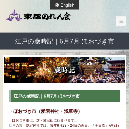
English
江戸の歳時記｜6月7月 ほおづき市
江戸の歳時記｜6月7月 ほおづき市
・ほおづき市（愛宕神社・浅草寺）
ほおづき市は、芝・愛宕山に始まります。
江戸の昔、愛宕神社では、毎年6月23・24日の両日、「千日詣」が行わ