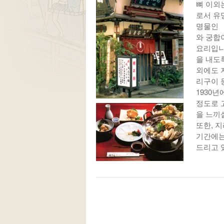
뼈 이외
로서 유
명물인 
와 궁합
요리입니
을 내도
외에도 
리구이 
1930
정도로 
을 느끼
또한, 
기간에는
드리고 